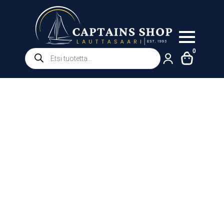
Products
0
search