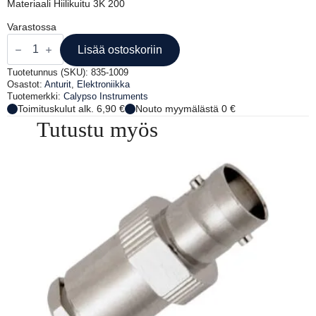
Materiaali Hiilikuitu 3K 200
Varastossa
TUULIANTURIN
HIILIK.
Lisää ostoskoriin
JALKA
100
Tuotetunnus (SKU):
835-1009
CM
Osastot:
Anturit
,
Elektroniikka
määrä
Tuotemerkki:
Calypso Instruments
Toimituskulut alk. 6,90 €
Nouto myymälästä 0 €
Tutustu myös