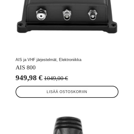
AIS ja VHF järjestelmät, Elektroniikka
AIS 800
949,98
€
1049,00
€
Alkuperäinen
Nykyinen
hinta
hinta
LISÄÄ OSTOSKORIIN
oli:
on:
1049,00 €.
949,98 €.