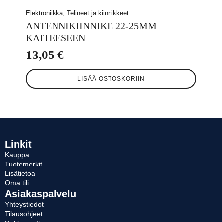
Elektroniikka, Telineet ja kiinnikkeet
ANTENNIKIINNIKE 22-25MM
KAITEESEEN
13,05
€
LISÄÄ OSTOSKORIIN
Linkit
Kauppa
Tuotemerkit
Lisätietoa
Oma tili
Asiakaspalvelu
Yhteystiedot
Tilausohjeet