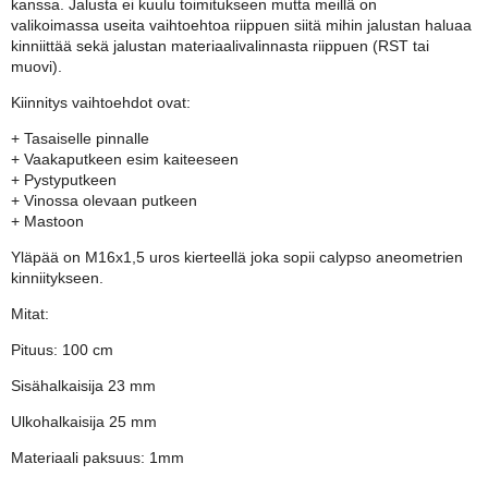
kanssa. Jalusta ei kuulu toimitukseen mutta meillä on
valikoimassa useita vaihtoehtoa riippuen siitä mihin jalustan haluaa
kinniittää sekä jalustan materiaalivalinnasta riippuen (RST tai
muovi).
Kiinnitys vaihtoehdot ovat:
+ Tasaiselle pinnalle
+ Vaakaputkeen esim kaiteeseen
+ Pystyputkeen
+ Vinossa olevaan putkeen
+ Mastoon
Yläpää on M16x1,5 uros kierteellä joka sopii calypso aneometrien
kinniitykseen.
Mitat:
Pituus: 100 cm
Sisähalkaisija 23 mm
Ulkohalkaisija 25 mm
Materiaali paksuus: 1mm