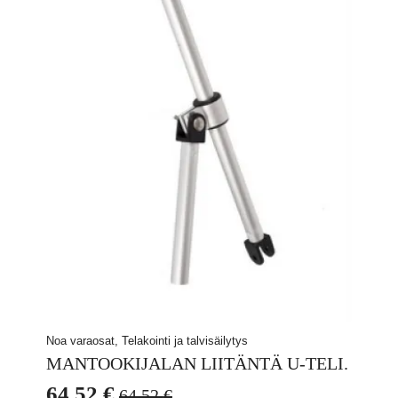
Noa varaosat, Telakointi ja talvisäilytys
MANTOOKIJALAN LIITÄNTÄ U-TELI.
64,52
€
64,52
€