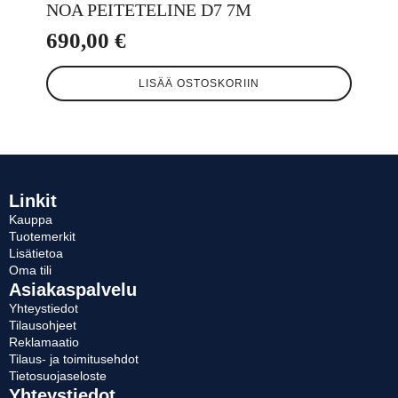
NOA PEITETELINE D7 7M
690,00
€
LISÄÄ OSTOSKORIIN
Linkit
Kauppa
Tuotemerkit
Lisätietoa
Oma tili
Asiakaspalvelu
Yhteystiedot
Tilausohjeet
Reklamaatio
Tilaus- ja toimitusehdot
Tietosuojaseloste
Yhteystiedot