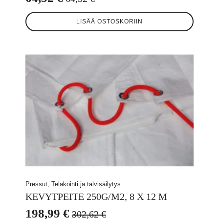
Alkuperäinen
Nykyinen
hinta
hinta
LISÄÄ OSTOSKORIIN
oli:
on:
64,52 €.
64,52 €.
Pressut, Telakointi ja talvisäilytys
KEVYTPEITE 250G/M2, 8 X 12 M
198,99
€
302,62
€