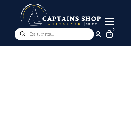
Products
0
search