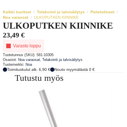
Kaikki tuotteet
Telakointi ja talvisäilytys
Peitetelineet
Noa varaosat
ULKOPUTKEN KIINNIKE
ULKOPUTKEN KIINNIKE
23,49
€
Varasto loppu
Tuotetunnus (SKU):
581-10305
Osastot:
Noa varaosat
,
Telakointi ja talvisäilytys
Tuotemerkki:
Noa
Toimituskulut alk. 6,90 €
Nouto myymälästä 0 €
Tutustu myös