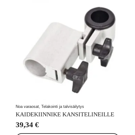
82,88 €.
82,88 €.
Noa varaosat, Telakointi ja talvisäilytys
KAIDEKIINNIKE KANSITELINEILLE
39,34
€