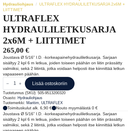
Hydrauliohjaus
ULTRAFLEX HYDRAULILETKUSARJA 2x6M +
LIITTIMET
ULTRAFLEX
HYDRAULILETKUSARJA
2x6M + LIITTIMET
265,00
€
Joustava Ø 5/16” I.D. -korkeapainehydrauliletkusarja. Sarjaan
sisältyy 2 kpl 6 m letkua, joiden toiseen päähän on liitin prässätty
valmiiksi, sekä 2 liitintä, jotka voidaan helposti itse kiinnittää letkun
vapaaseen päähän.
ULTRAFLEX
HYDRAULILETKUSARJA
Lisää ostoskoriin
2x6M
+
Tuotetunnus (SKU):
505-9513200320
LIITTIMET
Osasto:
Hydrauliohjaus
määrä
Tuotemerkki:
Maritim
,
ULTRAFLEX
Toimituskulut alk. 6,90 €
Nouto myymälästä 0 €
Joustava Ø 5/16” I.D. -korkeapainehydrauliletkusarja. Sarjaan
sisältyy 2 kpl 6 m letkua, joiden toiseen päähän on liitin prässätty
valmiiksi, sekä 2 liitintä, jotka voidaan helposti itse kiinnittää letkun
vapaaseen päähän.