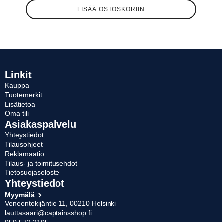
LISÄÄ OSTOSKORIIN
Linkit
Kauppa
Tuotemerkit
Lisätietoa
Oma tili
Asiakaspalvelu
Yhteystiedot
Tilausohjeet
Reklamaatio
Tilaus- ja toimitusehdot
Tietosuojaseloste
Yhteystiedot
Myymälä
Veneentekijäntie 11, 00210 Helsinki
lauttasaari@captainsshop.fi