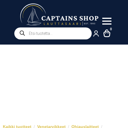
Products
0
search
Kaikki tuotteet
Venetarvikkeet
Ohjauslaitteet