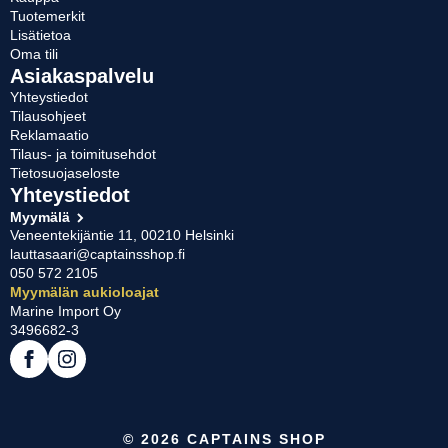
Tuotemerkit
Lisätietoa
Oma tili
Asiakaspalvelu
Yhteystiedot
Tilausohjeet
Reklamaatio
Tilaus- ja toimitusehdot
Tietosuojaseloste
Yhteystiedot
Myymälä
Veneentekijäntie 11, 00210 Helsinki
lauttasaari@captainsshop.fi
050 572 2105
Myymälän aukioloajat
Marine Import Oy
3496682-3
© 2026 CAPTAINS SHOP