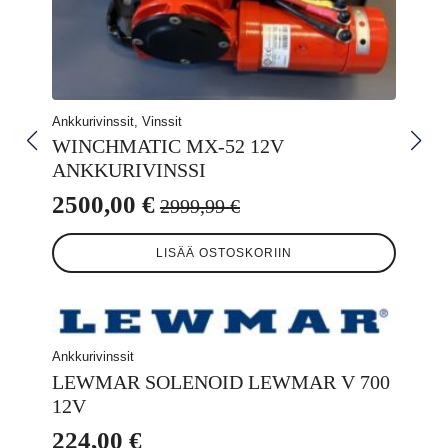
Ankkurivinssit, Vinssit
WINCHMATIC MX-52 12V
ANKKURIVINSSI
2500,00
€
2999,99
€
Alkuperäinen
Nykyinen
hinta
hinta
LISÄÄ OSTOSKORIIN
oli:
on:
2999,99 €.
2500,00 €.
Ankkurivinssit
LEWMAR SOLENOID LEWMAR V 700
12V
224,00
€