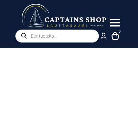
Products
0
search