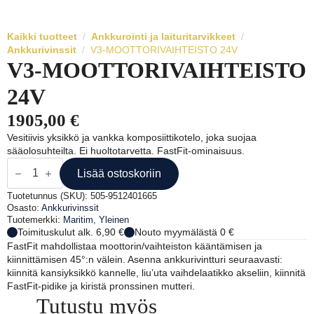
Kaikki tuotteet
Ankkurointi ja laituritarvikkeet
Ankkurivinssit
V3-MOOTTORIVAIHTEISTO 24V
V3-MOOTTORIVAIHTEISTO
24V
1905,00
€
Vesitiivis yksikkö ja vankka komposiittikotelo, joka suojaa
sääolosuhteilta. Ei huoltotarvetta. FastFit-ominaisuus.
V3-
MOOTTORIVAIHTEISTO
Lisää ostoskoriin
24V
määrä
Tuotetunnus (SKU):
505-9512401665
Osasto:
Ankkurivinssit
Tuotemerkki:
Maritim
,
Yleinen
Toimituskulut alk. 6,90 €
Nouto myymälästä 0 €
FastFit mahdollistaa moottorin/vaihteiston kääntämisen ja
kiinnittämisen 45°:n välein. Asenna ankkurivintturi seuraavasti:
kiinnitä kansiyksikkö kannelle, liu’uta vaihdelaatikko akseliin, kiinnitä
FastFit-pidike ja kiristä pronssinen mutteri.
Tutustu myös