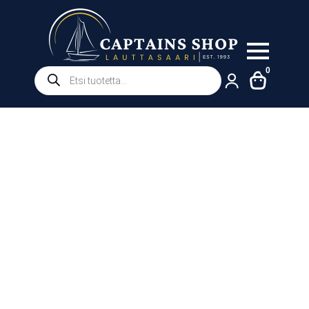
Products
0
search