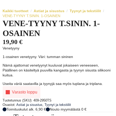
Kaikki tuotteet
Astiat ja sisustus
Tyynyt ja tekstiilit
VENE-TYYNY T.SININ. 1-OSAINEN
VENE-TYYNY T.SININ. 1-
OSAINEN
19,90
€
Venetyyny
1-osainen venetyyny. Väri: tumman sininen
Nämä ajattomat venetyynyt kuuluvat jokaiseen veneeseen,
Päällinen on käsiteltyä puuvilla kangasta ja tyynyn sisusta silikooni
kuitua.
Useita väriä saatavilla ja tyynyjä saa myös tuplana ja triplana.
Varasto loppu
Tuotetunnus (SKU):
409-2950TS
Osastot:
Astiat ja sisustus
,
Tyynyt ja tekstiilit
Toimituskulut alk. 6,90 €
Nouto myymälästä 0 €