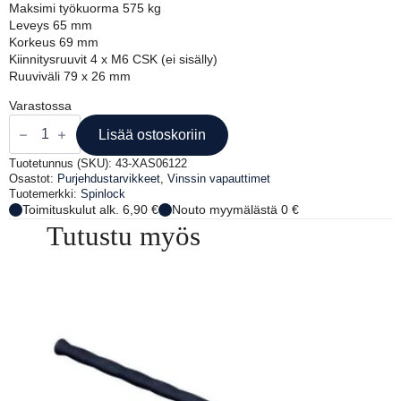
Maksimi työkuorma 575 kg
Leveys 65 mm
Korkeus 69 mm
Kiinnitysruuvit 4 x M6 CSK (ei sisälly)
Ruuviväli 79 x 26 mm
Varastossa
XAS
vapauttaja,
Lisää ostoskoriin
6-
12mm
Tuotetunnus (SKU):
43-XAS06122
tupla
Osastot:
Purjehdustarvikkeet
,
Vinssin vapauttimet
määrä
Tuotemerkki:
Spinlock
Toimituskulut alk. 6,90 €
Nouto myymälästä 0 €
Tutustu myös