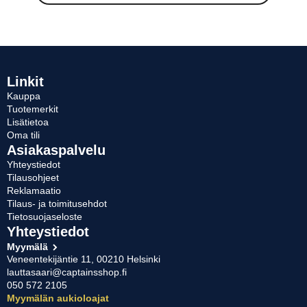
Linkit
Kauppa
Tuotemerkit
Lisätietoa
Oma tili
Asiakaspalvelu
Yhteystiedot
Tilausohjeet
Reklamaatio
Tilaus- ja toimitusehdot
Tietosuojaseloste
Yhteystiedot
Myymälä
Veneentekijäntie 11, 00210 Helsinki
lauttasaari@captainsshop.fi
050 572 2105
Myymälän aukioloajat