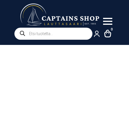
Products
0
search