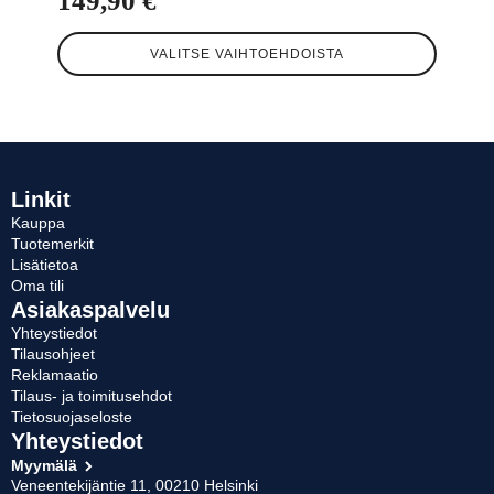
149,90
€
Tällä
VALITSE VAIHTOEHDOISTA
tuotteella
on
useampi
muunnelma.
Voit
tehdä
valinnat
Linkit
tuotteen
Kauppa
sivulla.
Tuotemerkit
Lisätietoa
Oma tili
Asiakaspalvelu
Yhteystiedot
Tilausohjeet
Reklamaatio
Tilaus- ja toimitusehdot
Tietosuojaseloste
Yhteystiedot
Myymälä
Veneentekijäntie 11, 00210 Helsinki