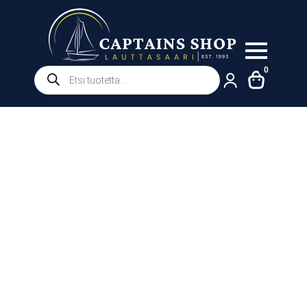
Products
0
search