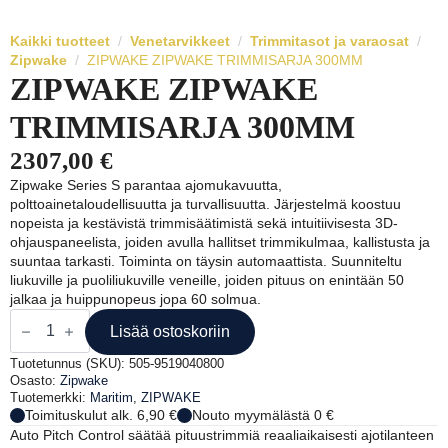
Kaikki tuotteet
Venetarvikkeet
Trimmitasot ja varaosat
Zipwake
ZIPWAKE ZIPWAKE TRIMMISARJA 300MM
ZIPWAKE ZIPWAKE
TRIMMISARJA 300MM
2307,00
€
Zipwake Series S parantaa ajomukavuutta,
polttoainetaloudellisuutta ja turvallisuutta. Järjestelmä koostuu
nopeista ja kestävistä trimmisäätimistä sekä intuitiivisesta 3D-
ohjauspaneelista, joiden avulla hallitset trimmikulmaa, kallistusta ja
suuntaa tarkasti. Toiminta on täysin automaattista. Suunniteltu
liukuville ja puoliliukuville veneille, joiden pituus on enintään 50
jalkaa ja huippunopeus jopa 60 solmua.
ZIPWAKE
ZIPWAKE
Lisää ostoskoriin
TRIMMISARJA
300MM
Tuotetunnus (SKU):
505-9519040800
määrä
Osasto:
Zipwake
Tuotemerkki:
Maritim
,
ZIPWAKE
Toimituskulut alk. 6,90 €
Nouto myymälästä 0 €
Auto Pitch Control säätää pituustrimmiä reaaliaikaisesti ajotilanteen