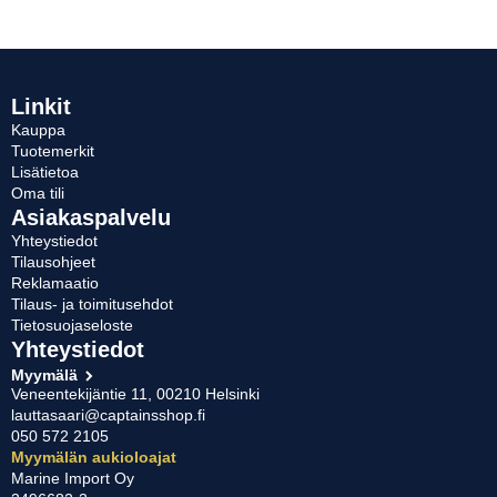
Linkit
Kauppa
Tuotemerkit
Lisätietoa
Oma tili
Asiakaspalvelu
Yhteystiedot
Tilausohjeet
Reklamaatio
Tilaus- ja toimitusehdot
Tietosuojaseloste
Yhteystiedot
Myymälä
Veneentekijäntie 11, 00210 Helsinki
lauttasaari@captainsshop.fi
050 572 2105
Myymälän aukioloajat
Marine Import Oy