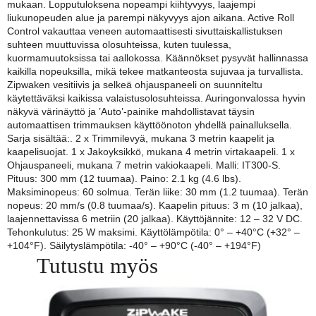
mukaan. Lopputuloksena nopeampi kiihtyvyys, laajempi
liukunopeuden alue ja parempi näkyvyys ajon aikana. Active Roll
Control vakauttaa veneen automaattisesti sivuttaiskallistuksen
suhteen muuttuvissa olosuhteissa, kuten tuulessa,
kuormamuutoksissa tai aallokossa. Käännökset pysyvät hallinnassa
kaikilla nopeuksilla, mikä tekee matkanteosta sujuvaa ja turvallista.
Zipwaken vesitiivis ja selkeä ohjauspaneeli on suunniteltu
käytettäväksi kaikissa valaistusolosuhteissa. Auringonvalossa hyvin
näkyvä värinäyttö ja ’Auto’-painike mahdollistavat täysin
automaattisen trimmauksen käyttöönoton yhdellä painalluksella.
Sarja sisältää:. 2 x Trimmilevyä, mukana 3 metrin kaapelit ja
kaapelisuojat. 1 x Jakoyksikkö, mukana 4 metrin virtakaapeli. 1 x
Ohjauspaneeli, mukana 7 metrin vakiokaapeli. Malli: IT300-S.
Pituus: 300 mm (12 tuumaa). Paino: 2.1 kg (4.6 lbs).
Maksiminopeus: 60 solmua. Terän liike: 30 mm (1.2 tuumaa). Terän
nopeus: 20 mm/s (0.8 tuumaa/s). Kaapelin pituus: 3 m (10 jalkaa),
laajennettavissa 6 metriin (20 jalkaa). Käyttöjännite: 12 – 32 V DC.
Tehonkulutus: 25 W maksimi. Käyttölämpötila: 0° – +40°C (+32° –
+104°F). Säilytyslämpötila: -40° – +90°C (-40° – +194°F)
Tutustu myös