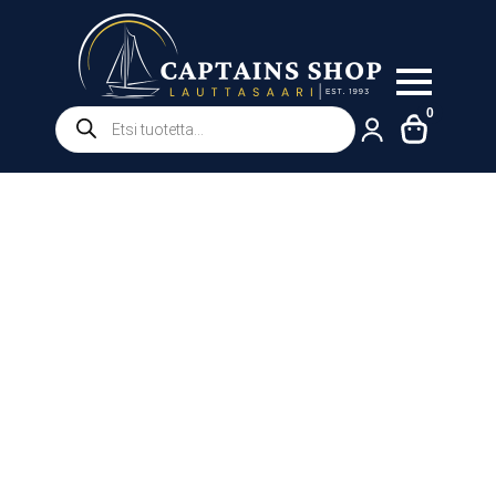
Products
0
search