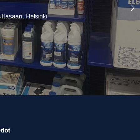
ttasaari, Helsinki
edot