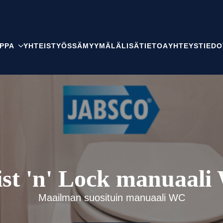
PPA
YHTEISTYÖSSÄ
MYYMÄLÄ
LISÄTIETOA
YHTEYSTIEDO
st 'n' Lock manuaal
Maailman suosituin manuaali WC