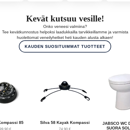
Kevät kutsuu vesille!
Onko veneesi valmiina?
Tee kevätkunnostus helpoksi laadukkailla tarvikkeillamme ja varmista
huolettomat veneilyhetket heti kauden alusta alkaen!
KAUDEN SUOSITUIMMAT TUOTTEET
Kompassi 85
Silva 58 Kayak Kompassi
JABSCO WC D
SUORA SOL
99,90
€
74,90
€