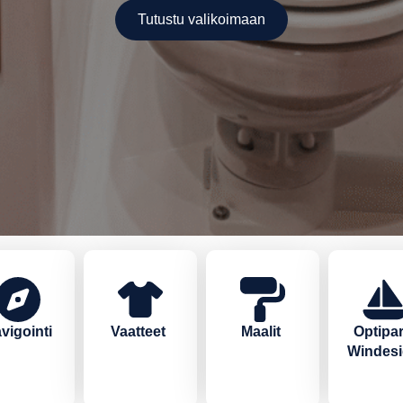
Tutustu valikoimaan
vigointi
Vaatteet
Maalit
Optipar
Windes