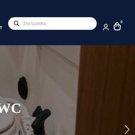
Products
0
search
T
i WC