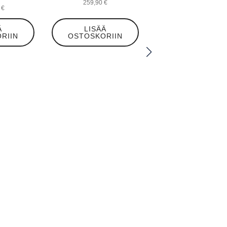
259,90
€
6
€
Ä
LISÄÄ
RIIN
OSTOSKORIIN