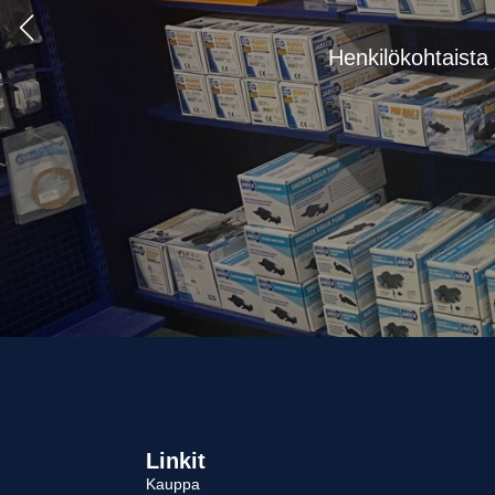
Henkilökohtaista 
Linkit
Kauppa