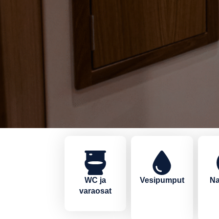
WC ja
Vesipumput
Na
varaosat