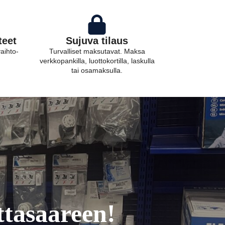
teet
Sujuva tilaus
vaihto-
Turvalliset maksutavat. Maksa
verkkopankilla, luottokortilla, laskulla
tai osamaksulla.
tasaareen!