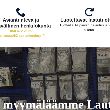
Asiantunteva ja
Luotettavat laatutuot
ävällinen henkilökunta
Tuotteilla 14 päivän palautus ja 
oikeus.
050 572 2105
auttasaari@captainsshop.fi
a myymäläämme Laut