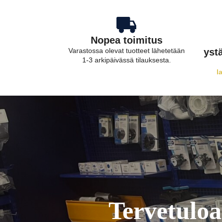
Nopea toimitus
Varastossa olevat tuotteet lähetetään
yst
1-3 arkipäivässä tilauksesta.
l
Tervetulo