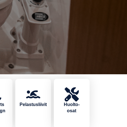
ts
Pelastusliivit
Huolto-
ign
osat