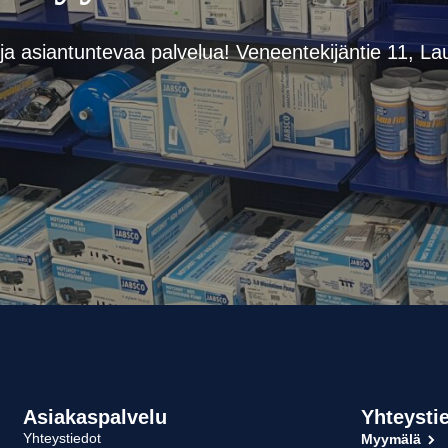
ja asiantuntevaa palvelua! Veneentekijäntie 11, Lau
Asiakaspalvelu
Yhteysti
Yhteystiedot
Myymälä