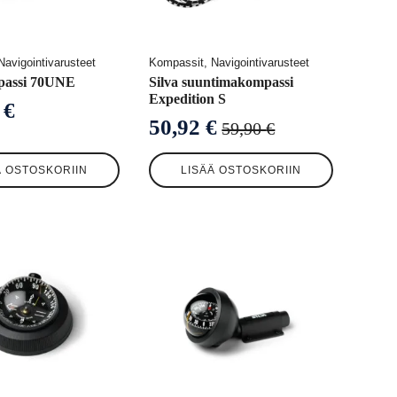
avigointivarusteet
Kompassit, Navigointivarusteet
passi 70UNE
Silva suuntimakompassi
Expedition S
9
€
50,92
€
59,90
€
Alkuperäinen
Nykyinen
hinta
hinta
Ä OSTOSKORIIN
LISÄÄ OSTOSKORIIN
oli:
on:
59,90 €.
50,92 €.