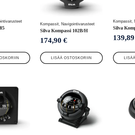
intivarusteet
Kompassit, N
Kompassit, Navigointivarusteet
 85
Silva Kom
Silva Kompassi 102B/H
139,8
174,90
€
OSKORIIN
LISÄÄ OSTOSKORIIN
LISÄ