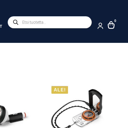
Products
0
search
T
ALE!