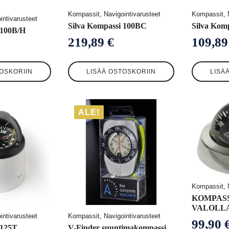
Kompassit, Navigointivarusteet
Kompassit, N
intivarusteet
Silva Kompassi 100BC
Silva Kom
 100B/H
219,89
€
109,8
OSKORIIN
LISÄÄ OSTOSKORIIN
LISÄ
ALE!
Kompassit, N
KOMPASS
VALOLLA
intivarusteet
Kompassit, Navigointivarusteet
99,90
 125T
V-Finder suuntimakompassi