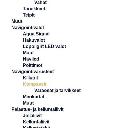
Vahat
Tarvikkeet
Teipit
Muut
Navigointivalot
Aqua Signal
Hakuvalot
Lopolight LED valot
Muut
Naviled
Polttimot
Navigointivarusteet
Kiikarit
Kompassit
Varaosat ja tarvikkeet
Merikartat
Muut
Pelastus- ja kelluntaliivit
Jollaliivit
Kelluntaliivit