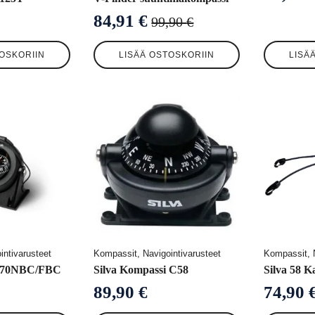
84,91
€
99,90
€
Alkuperäinen
Nykyinen
hinta
hinta
OSKORIIN
LISÄÄ OSTOSKORIIN
LISÄ
oli:
on:
99,90 €.
84,91 €.
intivarusteet
Kompassit, Navigointivarusteet
Kompassit, N
i 70NBC/FBC
Silva Kompassi C58
Silva 58 
89,90
€
74,90