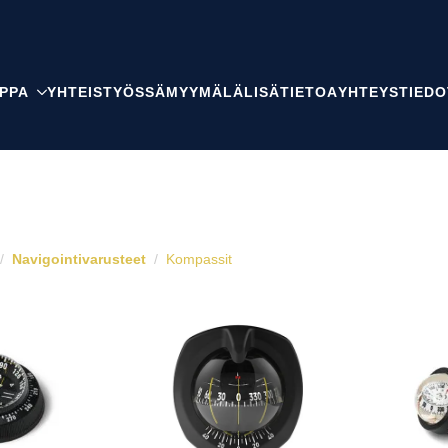
PPA
YHTEISTYÖSSÄ
MYYMÄLÄ
LISÄTIETOA
YHTEYSTIEDO
Navigointivarusteet
Kompassit