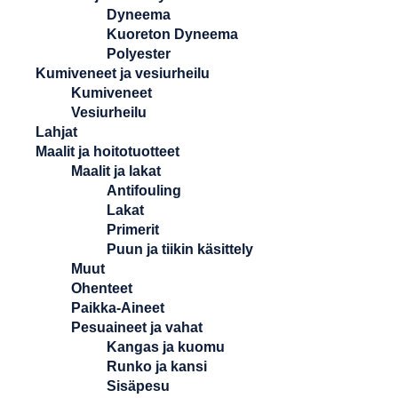
Dyneema
Kuoreton Dyneema
Polyester
Kumiveneet ja vesiurheilu
Kumiveneet
Vesiurheilu
Lahjat
Maalit ja hoitotuotteet
Maalit ja lakat
Antifouling
Lakat
Primerit
Puun ja tiikin käsittely
Muut
Ohenteet
Paikka-Aineet
Pesuaineet ja vahat
Kangas ja kuomu
Runko ja kansi
Sisäpesu