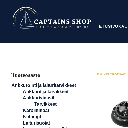
ETUSIVU
KAU
Tuoteosasto
Kaikki tuotteet
Ankkurointi ja laituritarvikkeet
Ankkurit ja tarvikkeet
Ankkurivinssit
Tarvikkeet
Karbiinihaat
Kettingit
Laiturisuojat