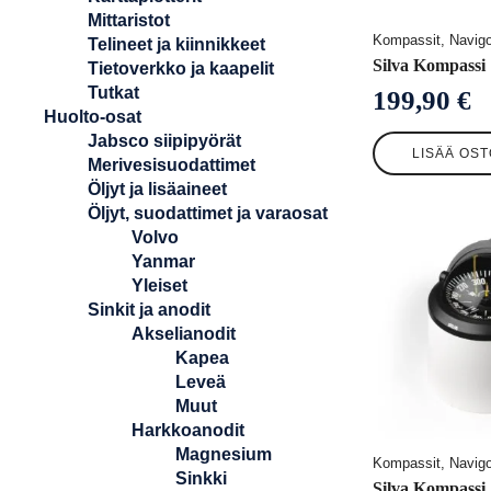
Mittaristot
Kompassit, Navigo
Telineet ja kiinnikkeet
Silva Kompassi
Tietoverkko ja kaapelit
Tutkat
199,90
€
Huolto-osat
Jabsco siipipyörät
LISÄÄ OST
Merivesisuodattimet
Öljyt ja lisäaineet
Öljyt, suodattimet ja varaosat
Volvo
Yanmar
Yleiset
Sinkit ja anodit
Akselianodit
Kapea
Leveä
Muut
Harkkoanodit
Magnesium
Kompassit, Navigo
Sinkki
Silva Kompassi