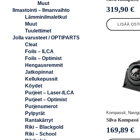
Muut
319,90
€
Ilmastointi – Ilmanvaihto
Lämminilmaletkut
Muut
LISÄÄ OST
Tuulettimet
Jolla varusteet / OPTIPARTS
Cleat
Foils – ILCA
Foils – Optimist
Hengausremmit
Jatkopinnat
Kellukepussit
Köydet
Purjeet – Laser-ILCA
Purjeet – Optimist
Purjenumerot
Kompassit, Navigo
Pylpyrät
Silva Kompass
Rantakärryt
Riki – Blackgold
169,89
€
Riki – School