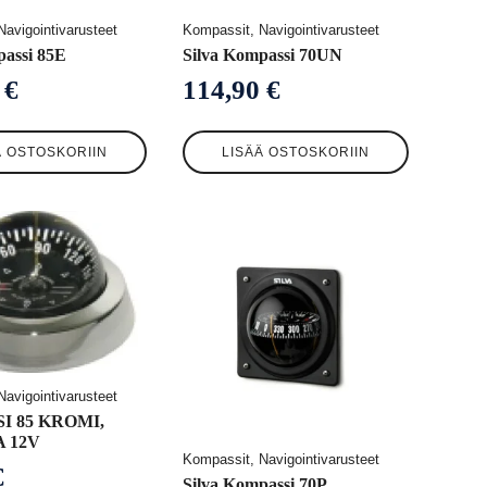
avigointivarusteet
Kompassit, Navigointivarusteet
passi 85E
Silva Kompassi 70UN
9
€
114,90
€
Ä OSTOSKORIIN
LISÄÄ OSTOSKORIIN
avigointivarusteet
I 85 KROMI,
 12V
Kompassit, Navigointivarusteet
€
Silva Kompassi 70P