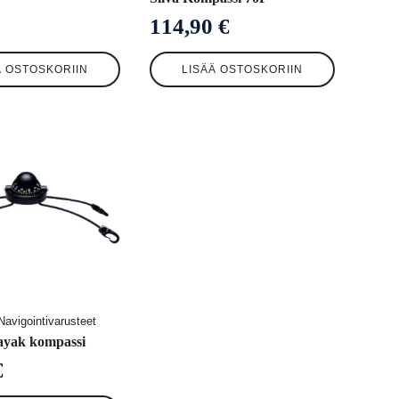
114,90
€
Ä OSTOSKORIIN
LISÄÄ OSTOSKORIIN
avigointivarusteet
Kayak kompassi
€