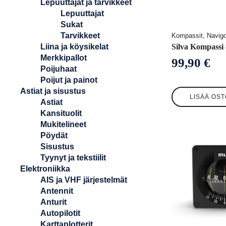
Lepuuttajat ja tarvikkeet
Lepuuttajat
Sukat
Tarvikkeet
Kompassit, Navigo
Liina ja köysikelat
Silva Kompassi
Merkkipallot
99,90
€
Poijuhaat
Poijut ja painot
Astiat ja sisustus
LISÄÄ OST
Astiat
Kansituolit
Mukitelineet
Pöydät
Sisustus
Tyynyt ja tekstiilit
Elektroniikka
AIS ja VHF järjestelmät
Antennit
Anturit
Autopilotit
Karttaplotterit