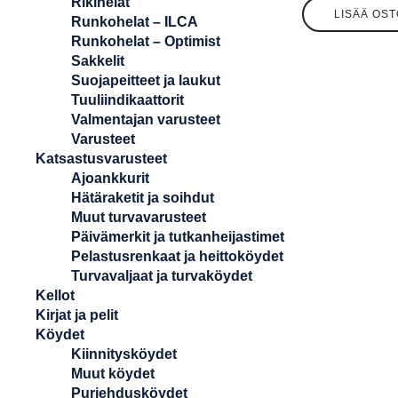
Rikihelat
LISÄÄ OST
Runkohelat – ILCA
Runkohelat – Optimist
Sakkelit
Suojapeitteet ja laukut
Tuuliindikaattorit
Valmentajan varusteet
Varusteet
Katsastusvarusteet
Ajoankkurit
Hätäraketit ja soihdut
Muut turvavarusteet
Päivämerkit ja tutkanheijastimet
Pelastusrenkaat ja heittoköydet
Turvavaljaat ja turvaköydet
Kellot
Kirjat ja pelit
Köydet
Kiinnitysköydet
Muut köydet
Purjehdusköydet