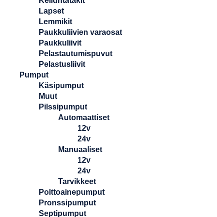
Kelluntatakit
Lapset
Lemmikit
Paukkuliivien varaosat
Paukkuliivit
Pelastautumispuvut
Pelastusliivit
Pumput
Käsipumput
Muut
Pilssipumput
Automaattiset
12v
24v
Manuaaliset
12v
24v
Tarvikkeet
Polttoainepumput
Pronssipumput
Septipumput