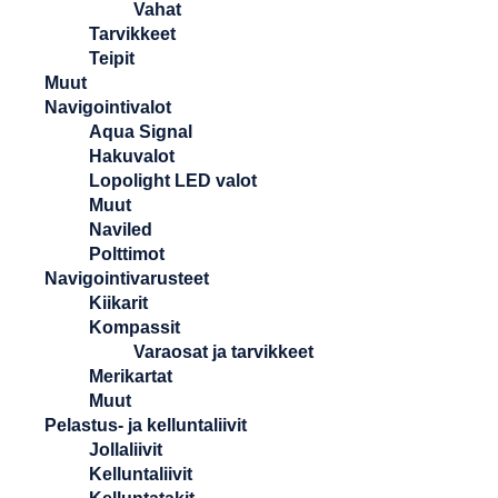
Vahat
Tarvikkeet
Teipit
Muut
Navigointivalot
Aqua Signal
Hakuvalot
Lopolight LED valot
Muut
Naviled
Polttimot
Navigointivarusteet
Kiikarit
Kompassit
Varaosat ja tarvikkeet
Merikartat
Muut
Pelastus- ja kelluntaliivit
Jollaliivit
Kelluntaliivit