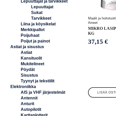
Lepuuttajat ja tarvikkeet
Lepuuttajat
Sukat
Tarvikkeet
Maalit ja hoitotuot
Aineet
Liina ja köysikelat
MIKRO LASIP
Merkkipallot
KG
Poijuhaat
37,15
€
Poijut ja painot
Astiat ja sisustus
Astiat
Kansituolit
Mukitelineet
Pöydät
Sisustus
Tyynyt ja tekstiilit
Elektroniikka
AIS ja VHF järjestelmät
LISÄÄ OST
Antennit
Anturit
Autopilotit
Karttaplotterit