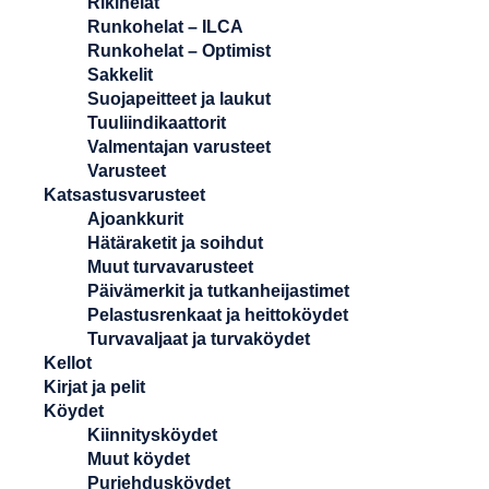
Rikihelat
Runkohelat – ILCA
Runkohelat – Optimist
Sakkelit
Suojapeitteet ja laukut
Tuuliindikaattorit
Valmentajan varusteet
Varusteet
Katsastusvarusteet
Ajoankkurit
Hätäraketit ja soihdut
Muut turvavarusteet
Päivämerkit ja tutkanheijastimet
Pelastusrenkaat ja heittoköydet
Turvavaljaat ja turvaköydet
Kellot
Kirjat ja pelit
Köydet
Kiinnitysköydet
Muut köydet
Purjehdusköydet