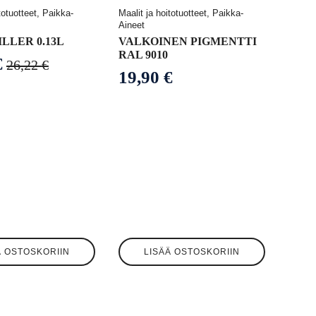
totuotteet, Paikka-
Maalit ja hoitotuotteet, Paikka-
Aineet
LLER 0.13L
VALKOINEN PIGMENTTI
RAL 9010
€
26,22
€
räinen
nen
19,90
€
.
.
Ä OSTOSKORIIN
LISÄÄ OSTOSKORIIN