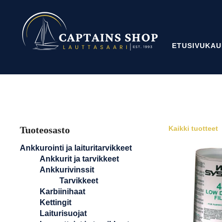
ETUSIVU
KAU
Tuoteosasto
Kaikki tuotteet
Ankkurointi ja laituritarvikkeet
Ankkurit ja tarvikkeet
Ankkurivinssit
Tarvikkeet
Karbiinihaat
Kettingit
Laiturisuojat