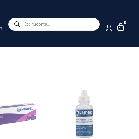
Products
0
search
T