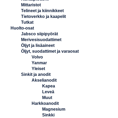
Mittaristot
Telineet ja kiinnikkeet
Tietoverkko ja kaapelit
Tutkat
Huolto-osat
Jabsco siipipyörät
Merivesisuodattimet
Öljyt ja lisäaineet
Öljyt, suodattimet ja varaosat
Volvo
Yanmar
Yleiset
Sinkit ja anodit
Akselianodit
Kapea
Leveä
Muut
Harkkoanodit
Magnesium
Sinkki