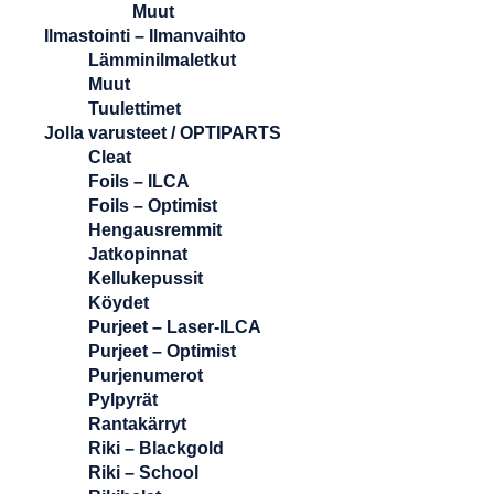
Muut
Ilmastointi – Ilmanvaihto
Lämminilmaletkut
Muut
Tuulettimet
Jolla varusteet / OPTIPARTS
Cleat
Foils – ILCA
Foils – Optimist
Hengausremmit
Jatkopinnat
Kellukepussit
Köydet
Purjeet – Laser-ILCA
Purjeet – Optimist
Purjenumerot
Pylpyrät
Rantakärryt
Riki – Blackgold
Riki – School