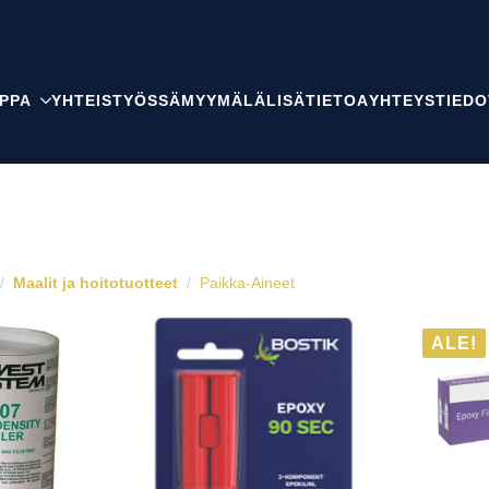
PPA
YHTEISTYÖSSÄ
MYYMÄLÄ
LISÄTIETOA
YHTEYSTIEDO
Maalit ja hoitotuotteet
Paikka-Aineet
ALE!