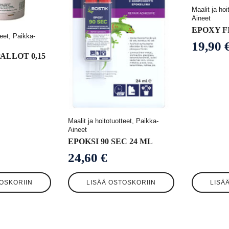
Maalit ja hoi
Aineet
EPOXY FI
teet, Paikka-
19,90
Alkupe
Nykyi
ALLOT 0,15
hinta
hinta
oli:
on:
26,22 €
19,90 €
Maalit ja hoitotuotteet, Paikka-
Aineet
EPOKSI 90 SEC 24 ML
24,60
€
OSKORIIN
LISÄÄ OSTOSKORIIN
LISÄ