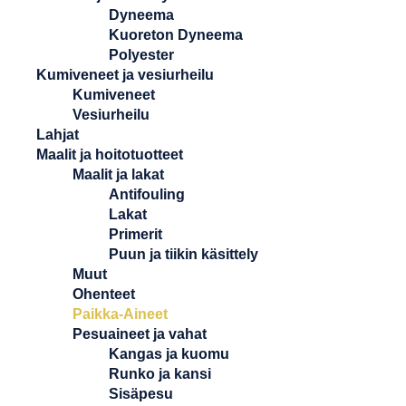
Dyneema
Kuoreton Dyneema
Polyester
Kumiveneet ja vesiurheilu
Kumiveneet
Vesiurheilu
Lahjat
Maalit ja hoitotuotteet
Maalit ja lakat
Antifouling
Lakat
Primerit
Puun ja tiikin käsittely
Muut
Ohenteet
Paikka-Aineet
Pesuaineet ja vahat
Kangas ja kuomu
Runko ja kansi
Sisäpesu