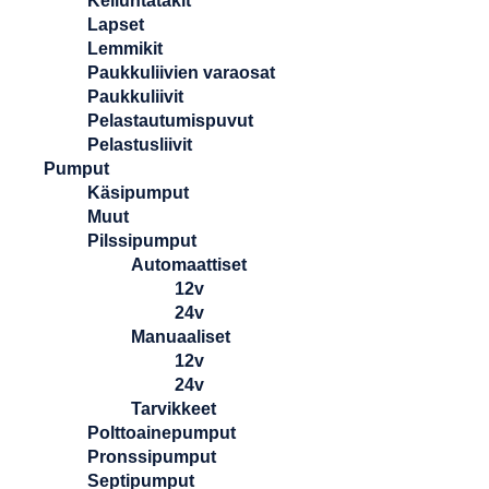
Kelluntatakit
Lapset
Lemmikit
Paukkuliivien varaosat
Paukkuliivit
Pelastautumispuvut
Pelastusliivit
Pumput
Käsipumput
Muut
Pilssipumput
Automaattiset
12v
24v
Manuaaliset
12v
24v
Tarvikkeet
Polttoainepumput
Pronssipumput
Septipumput