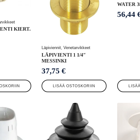
WATER 3
56,44
arvikkeet
ENTI KIERT.
Läpiviennit, Venetarvikkeet
LÄPIVIENTI 1 1/4″
MESSINKI
37,75
€
OSKORIIN
LISÄÄ OSTOSKORIIN
LISÄ