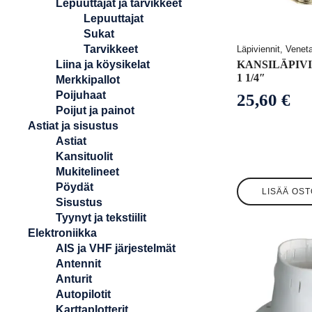
Lepuuttajat ja tarvikkeet
Lepuuttajat
Sukat
Tarvikkeet
Läpiviennit, Venet
Liina ja köysikelat
KANSILÄPIVI
1 1/4″
Merkkipallot
Poijuhaat
25,60
€
Poijut ja painot
Astiat ja sisustus
Astiat
Kansituolit
Mukitelineet
Pöydät
LISÄÄ OST
Sisustus
Tyynyt ja tekstiilit
Elektroniikka
AIS ja VHF järjestelmät
Antennit
Anturit
Autopilotit
Karttaplotterit