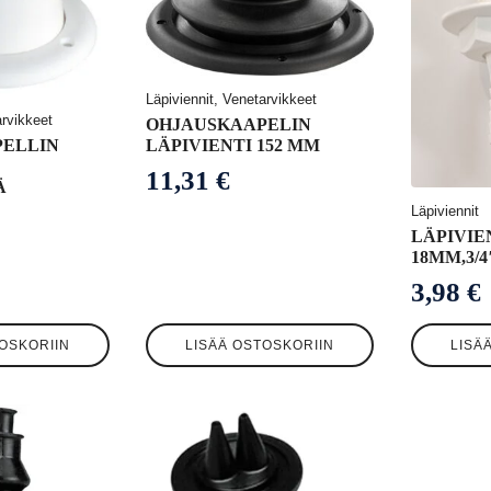
Läpiviennit, Venetarvikkeet
arvikkeet
OHJAUSKAAPELIN
LÄPIVIENTI 152 MM
ELLIN
11,31
€
Ä
Läpiviennit
LÄPIVIE
18MM,3/
3,98
€
OSKORIIN
LISÄÄ OSTOSKORIIN
LISÄ