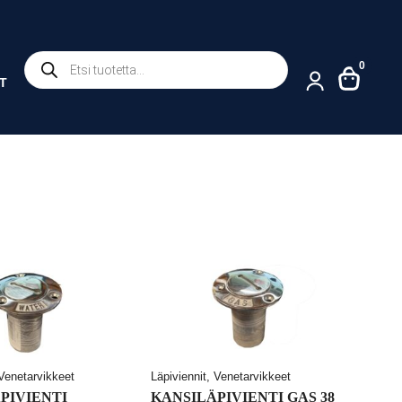
Products
0
search
T
 Venetarvikkeet
Läpiviennit, Venetarvikkeet
PIVIENTI
KANSILÄPIVIENTI GAS 38