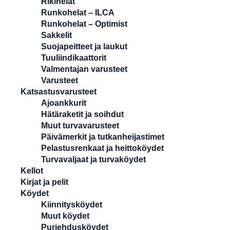
Rikihelat
Runkohelat – ILCA
Runkohelat – Optimist
Sakkelit
Suojapeitteet ja laukut
Tuuliindikaattorit
Valmentajan varusteet
Varusteet
Katsastusvarusteet
Ajoankkurit
Hätäraketit ja soihdut
Muut turvavarusteet
Päivämerkit ja tutkanheijastimet
Pelastusrenkaat ja heittoköydet
Turvavaljaat ja turvaköydet
Kellot
Kirjat ja pelit
Köydet
Kiinnitysköydet
Muut köydet
Purjehdusköydet