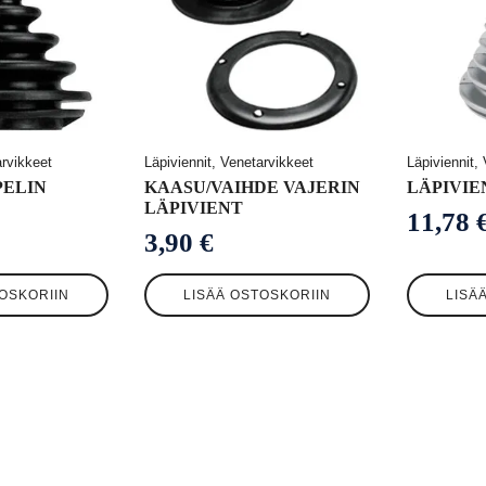
arvikkeet
Läpiviennit, Venetarvikkeet
Läpiviennit,
ELIN
KAASU/VAIHDE VAJERIN
LÄPIVIE
LÄPIVIENT
11,78
3,90
€
OSKORIIN
LISÄÄ OSTOSKORIIN
LISÄ