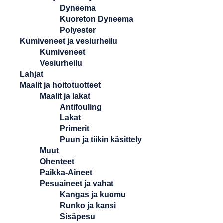
Dyneema
Kuoreton Dyneema
Polyester
Kumiveneet ja vesiurheilu
Kumiveneet
Vesiurheilu
Lahjat
Maalit ja hoitotuotteet
Maalit ja lakat
Antifouling
Lakat
Primerit
Puun ja tiikin käsittely
Muut
Ohenteet
Paikka-Aineet
Pesuaineet ja vahat
Kangas ja kuomu
Runko ja kansi
Sisäpesu