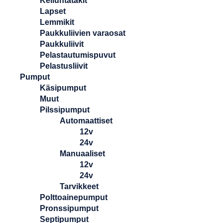
Kelluntatakit
Lapset
Lemmikit
Paukkuliivien varaosat
Paukkuliivit
Pelastautumispuvut
Pelastusliivit
Pumput
Käsipumput
Muut
Pilssipumput
Automaattiset
12v
24v
Manuaaliset
12v
24v
Tarvikkeet
Polttoainepumput
Pronssipumput
Septipumput