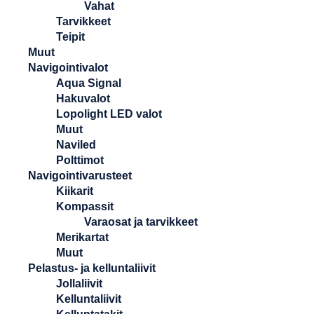
Vahat
Tarvikkeet
Teipit
Muut
Navigointivalot
Aqua Signal
Hakuvalot
Lopolight LED valot
Muut
Naviled
Polttimot
Navigointivarusteet
Kiikarit
Kompassit
Varaosat ja tarvikkeet
Merikartat
Muut
Pelastus- ja kelluntaliivit
Jollaliivit
Kelluntaliivit