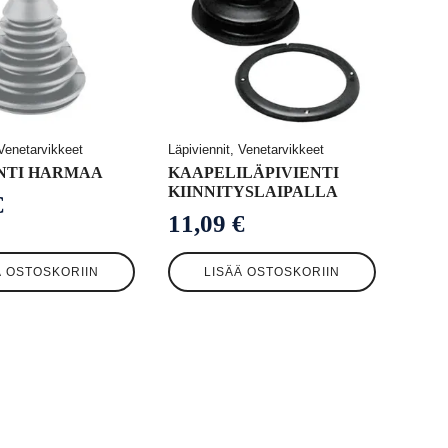
 Venetarvikkeet
Läpiviennit, Venetarvikkeet
NTI HARMAA
KAAPELILÄPIVIENTI
KIINNITYSLAIPALLA
€
11,09
€
Ä OSTOSKORIIN
LISÄÄ OSTOSKORIIN