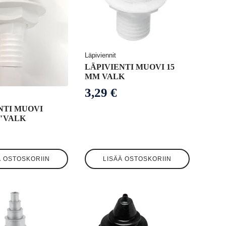
Läpiviennit
LÄPIVIENTI MUOVI 15
MM VALK
3,29
€
NTI MUOVI
4″VALK
Ä OSTOSKORIIN
LISÄÄ OSTOSKORIIN