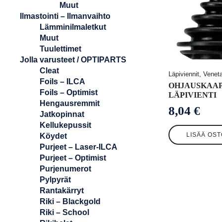
Muut
Ilmastointi – Ilmanvaihto
Lämminilmaletkut
Muut
Tuulettimet
Jolla varusteet / OPTIPARTS
Cleat
Läpiviennit, Venet
Foils – ILCA
OHJAUSKAAP
Foils – Optimist
LÄPIVIENTI
Hengausremmit
8,04
€
Jatkopinnat
Kellukepussit
LISÄÄ OST
Köydet
Purjeet – Laser-ILCA
Purjeet – Optimist
Purjenumerot
Pylpyrät
Rantakärryt
Riki – Blackgold
Riki – School