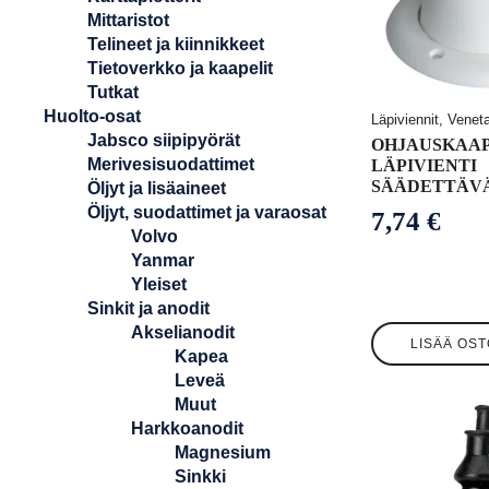
Mittaristot
Telineet ja kiinnikkeet
Tietoverkko ja kaapelit
Tutkat
Huolto-osat
Läpiviennit, Venet
Jabsco siipipyörät
OHJAUSKAAP
Merivesisuodattimet
LÄPIVIENTI
SÄÄDETTÄV
Öljyt ja lisäaineet
Öljyt, suodattimet ja varaosat
7,74
€
Volvo
Yanmar
Yleiset
Sinkit ja anodit
Akselianodit
LISÄÄ OST
Kapea
Leveä
Muut
Harkkoanodit
Magnesium
Sinkki