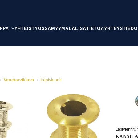
PPA
YHTEISTYÖSSÄ
MYYMÄLÄ
LISÄTIETOA
YHTEYSTIEDO
Venetarvikkeet
Läpiviennit
Läpiviennit,
KANSILÄ