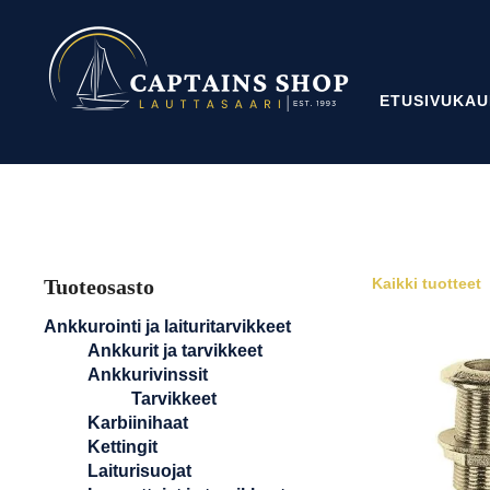
ETUSIVU
KAU
Tuoteosasto
Kaikki tuotteet
Ankkurointi ja laituritarvikkeet
Ankkurit ja tarvikkeet
Ankkurivinssit
Tarvikkeet
Karbiinihaat
Kettingit
Laiturisuojat