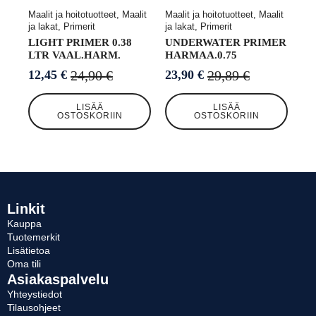
Maalit ja hoitotuotteet, Maalit
Maalit ja hoitotuotteet, Maalit
ja lakat, Primerit
ja lakat, Primerit
LIGHT PRIMER 0.38
UNDERWATER PRIMER
LTR VAAL.HARM.
HARMAA.0.75
24,90
€
29,89
€
12,45
€
23,90
€
Alkuperäinen
Nykyinen
Alkuperäinen
Nykyinen
hinta
hinta
hinta
hinta
LISÄÄ
LISÄÄ
oli:
on:
oli:
on:
OSTOSKORIIN
OSTOSKORIIN
24,90 €.
12,45 €.
29,89 €.
23,90 €.
Linkit
Kauppa
Tuotemerkit
Lisätietoa
Oma tili
Asiakaspalvelu
Yhteystiedot
Tilausohjeet