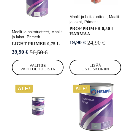
Maalit ja hoitotuotteet, Maalit
ja lakat, Primerit
PROP PRIMER 0,50 L
Maalit ja hoitotuotteet, Maalit
HARMAA
ja lakat, Primerit
24,90
€
19,90
€
LIGHT PRIMER 0,75 L
Alkuperäinen
Nykyinen
hinta
hinta
50,50
€
39,90
€
Alkuperäinen
Nykyinen
oli:
on:
hinta
hinta
Tällä
24,90 €.
19,90 €.
VALITSE
LISÄÄ
oli:
on:
tuotteella
VAIHTOEHDOISTA
OSTOSKORIIN
50,50 €.
39,90 €.
on
useampi
muunnelma.
ALE!
ALE!
Voit
tehdä
valinnat
tuotteen
sivulla.