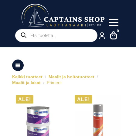
Products
0
search
Kaikki tuotteet
Maalit ja hoitotuotteet
Maalit ja lakat
Primerit
ALE!
ALE!