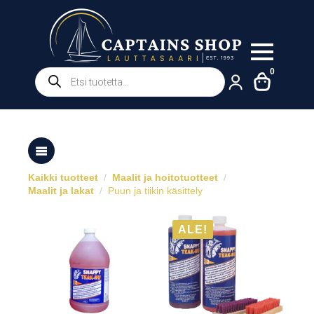
Products
0
search
Kaikki tuotteet
Maalit ja hoitotuotteet
Maalit ja lakat
Puun ja tiikin käsittely
ALE!