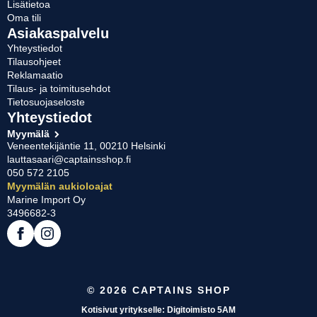
Lisätietoa
Oma tili
Asiakaspalvelu
Yhteystiedot
Tilausohjeet
Reklamaatio
Tilaus- ja toimitusehdot
Tietosuojaseloste
Yhteystiedot
Myymälä
Veneentekijäntie 11, 00210 Helsinki
lauttasaari@captainsshop.fi
050 572 2105
Myymälän aukioloajat
Marine Import Oy
3496682-3
© 2026 CAPTAINS SHOP
Kotisivut yritykselle: Digitoimisto 5AM