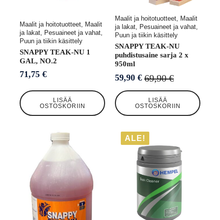
Maalit ja hoitotuotteet, Maalit
Maalit ja hoitotuotteet, Maalit
ja lakat, Pesuaineet ja vahat,
ja lakat, Pesuaineet ja vahat,
Puun ja tiikin käsittely
Puun ja tiikin käsittely
SNAPPY TEAK-NU
SNAPPY TEAK-NU 1
puhdistusaine sarja 2 x
GAL, NO.2
950ml
71,75
€
69,90
€
59,90
€
Alkuperäinen
Nykyinen
hinta
hinta
LISÄÄ
LISÄÄ
oli:
on:
OSTOSKORIIN
OSTOSKORIIN
69,90 €.
59,90 €.
ALE!