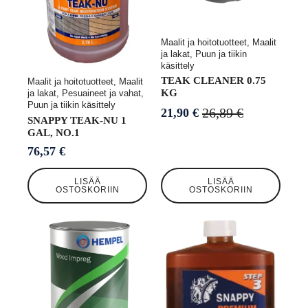
Maalit ja hoitotuotteet, Maalit
ja lakat, Puun ja tiikin
käsittely
TEAK CLEANER 0.75
Maalit ja hoitotuotteet, Maalit
KG
ja lakat, Pesuaineet ja vahat,
Puun ja tiikin käsittely
26,89
€
21,90
€
Alkuperäinen
Nykyinen
SNAPPY TEAK-NU 1
hinta
hinta
GAL, NO.1
oli:
on:
76,57
€
26,89 €.
21,90 €.
LISÄÄ
LISÄÄ
OSTOSKORIIN
OSTOSKORIIN