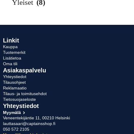
Yleiset
(8)
Linkit
Kauppa
Tuotemerkit
Lisätietoa
Oma tili
Asiakaspalvelu
Yhteystiedot
Tilausohjeet
Reklamaatio
Tilaus- ja toimitusehdot
Tietosuojaseloste
Yhteystiedot
Myymälä
Veneentekijäntie 11, 00210 Helsinki
lauttasaari@captainsshop.fi
050 572 2105