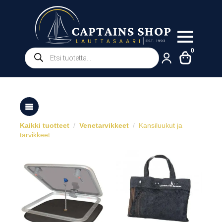
Products
0
search
Kaikki tuotteet
Venetarvikkeet
Kansiluukut ja
tarvikkeet