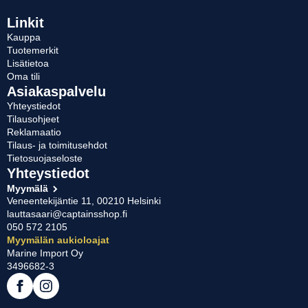
Linkit
Kauppa
Tuotemerkit
Lisätietoa
Oma tili
Asiakaspalvelu
Yhteystiedot
Tilausohjeet
Reklamaatio
Tilaus- ja toimitusehdot
Tietosuojaseloste
Yhteystiedot
Myymälä
Veneentekijäntie 11, 00210 Helsinki
lauttasaari@captainsshop.fi
050 572 2105
Myymälän aukioloajat
Marine Import Oy
3496682-3