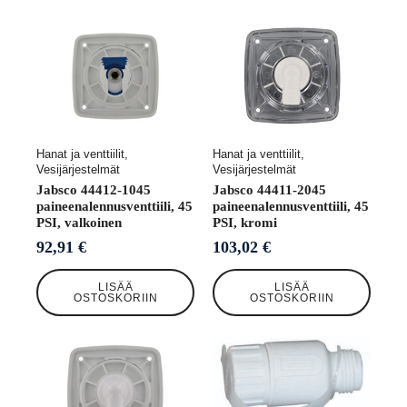
Hanat ja venttiilit,
Hanat ja venttiilit,
Vesijärjestelmät
Vesijärjestelmät
Jabsco 44412-1045
Jabsco 44411-2045
paineenalennusventtiili, 45
paineenalennusventtiili, 45
PSI, valkoinen
PSI, kromi
92,91
€
103,02
€
LISÄÄ
LISÄÄ
OSTOSKORIIN
OSTOSKORIIN