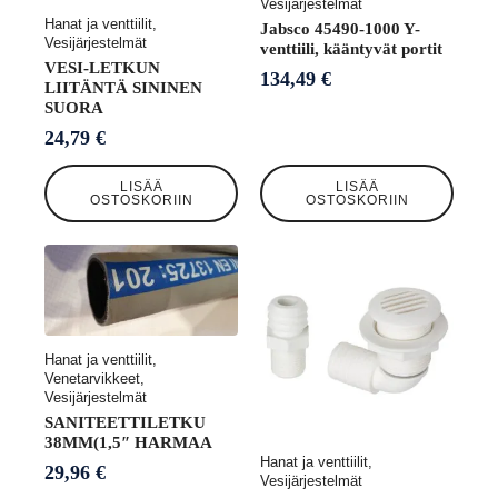
Vesijärjestelmät
Hanat ja venttiilit,
Jabsco 45490-1000 Y-
Vesijärjestelmät
venttiili, kääntyvät portit
VESI-LETKUN
134,49
€
LIITÄNTÄ SININEN
SUORA
24,79
€
LISÄÄ
LISÄÄ
OSTOSKORIIN
OSTOSKORIIN
Hanat ja venttiilit,
Venetarvikkeet,
Vesijärjestelmät
SANITEETTILETKU
38MM(1,5″ HARMAA
Hanat ja venttiilit,
29,96
€
Vesijärjestelmät