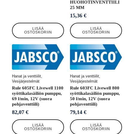
HUOHOTINVENTTIILI
25 MM
15,36
€
LISÄÄ
LISÄÄ
OSTOSKORIIN
OSTOSKORIIN
Hanat ja venttiilit,
Hanat ja venttiilit,
Vesijärjestelmät
Vesijärjestelmät
Rule 605FC Livewell 1100
Rule 603FC Livewell 800
syöttikalasäiliön pumppu,
syöttikalasäiliön pumppu,
69 l/min, 12V (suora
50 l/min, 12V (suora
pohjaventtiili)
pohjaventtiili)
82,07
€
79,14
€
LISÄÄ
LISÄÄ
OSTOSKORIIN
OSTOSKORIIN