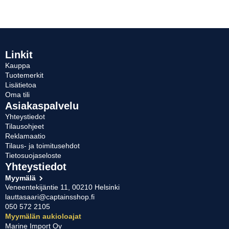
Linkit
Kauppa
Tuotemerkit
Lisätietoa
Oma tili
Asiakaspalvelu
Yhteystiedot
Tilausohjeet
Reklamaatio
Tilaus- ja toimitusehdot
Tietosuojaseloste
Yhteystiedot
Myymälä
Veneentekijäntie 11, 00210 Helsinki
lauttasaari@captainsshop.fi
050 572 2105
Myymälän aukioloajat
Marine Import Oy