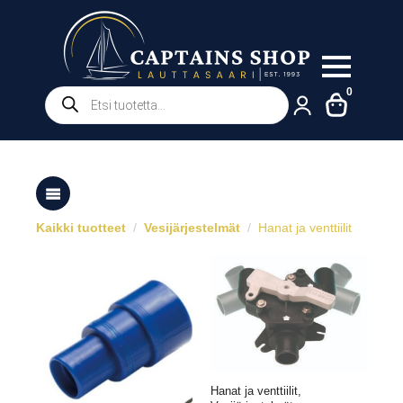
Products
0
search
Kaikki tuotteet
Vesijärjestelmät
Hanat ja venttiilit
Hanat ja venttiilit,