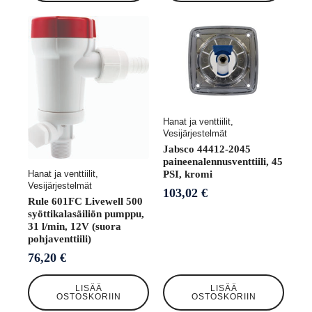
Hanat ja venttiilit,
Vesijärjestelmät
Jabsco 44412-2045
paineenalennusventtiili, 45
Hanat ja venttiilit,
PSI, kromi
Vesijärjestelmät
103,02
€
Rule 601FC Livewell 500
syöttikalasäiliön pumppu,
31 l/min, 12V (suora
pohjaventtiili)
76,20
€
LISÄÄ
LISÄÄ
OSTOSKORIIN
OSTOSKORIIN