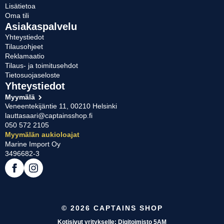
Lisätietoa
Oma tili
Asiakaspalvelu
Yhteystiedot
Tilausohjeet
Reklamaatio
Tilaus- ja toimitusehdot
Tietosuojaseloste
Yhteystiedot
Myymälä
Veneentekijäntie 11, 00210 Helsinki
lauttasaari@captainsshop.fi
050 572 2105
Myymälän aukioloajat
Marine Import Oy
3496682-3
© 2026 CAPTAINS SHOP
Kotisivut yritykselle: Digitoimisto 5AM