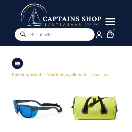
Products
0
search
Kaikki tuotteet
Vaatteet ja jalkineet
Asusteet