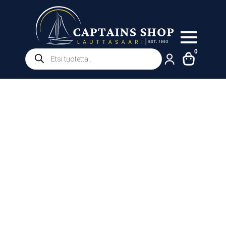
Products
0
search