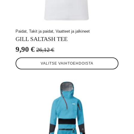
Paidat, Takit ja paidat, Vaatteet ja jalkineet
GILL SALTASH TEE
9,90
€
26,12
€
Alkuperäinen
Nykyinen
Tällä
hinta
hinta
VALITSE VAIHTOEHDOISTA
tuotteella
oli:
on:
on
useampi
26,12 €.
9,90 €.
muunnelma.
Voit
tehdä
valinnat
tuotteen
sivulla.