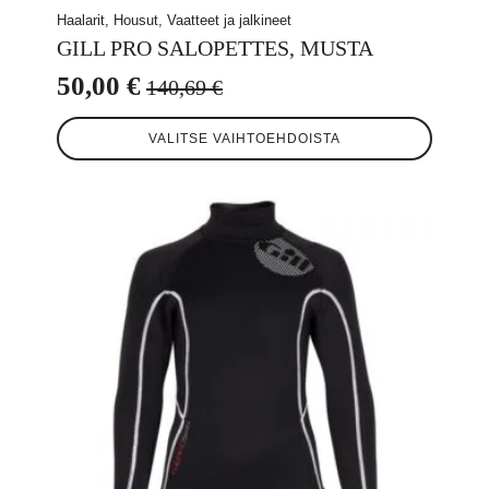
Haalarit, Housut, Vaatteet ja jalkineet
GILL PRO SALOPETTES, MUSTA
50,00
€
140,69
€
Alkuperäinen
Nykyinen
Tällä
hinta
hinta
VALITSE VAIHTOEHDOISTA
tuotteella
oli:
on:
on
useampi
140,69 €.
50,00 €.
muunnelma.
Voit
tehdä
valinnat
tuotteen
sivulla.