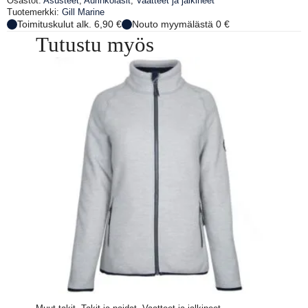
Osastot:
Asusteet
,
Aurinkolasit
,
Vaatteet ja jalkineet
Tuotemerkki:
Gill Marine
Toimituskulut alk. 6,90 €
Nouto myymälästä 0 €
Tutustu myös