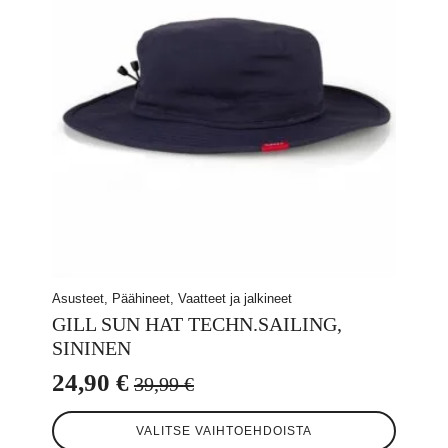
valinnat
tuotteen
sivulla.
Asusteet, Päähineet, Vaatteet ja jalkineet
GILL SUN HAT TECHN.SAILING,
SININEN
24,90
€
39,99
€
Alkuperäinen
Nykyinen
Tällä
hinta
hinta
VALITSE VAIHTOEHDOISTA
tuotteella