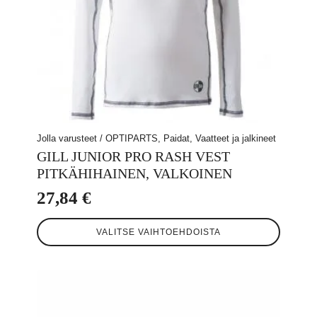
Jolla varusteet / OPTIPARTS, Paidat, Vaatteet ja jalkineet
GILL JUNIOR PRO RASH VEST
PITKÄHIHAINEN, VALKOINEN
27,84
€
Tällä
VALITSE VAIHTOEHDOISTA
tuotteella
on
useampi
muunnelma.
Voit
tehdä