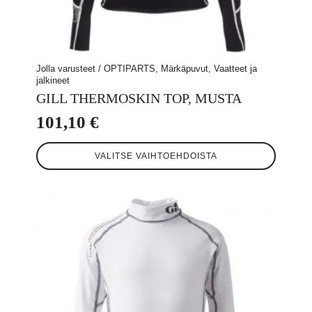
Jolla varusteet / OPTIPARTS, Märkäpuvut, Vaatteet ja
jalkineet
GILL THERMOSKIN TOP, MUSTA
101,10
€
Tällä
VALITSE VAIHTOEHDOISTA
tuotteella
on
useampi
muunnelma.
Voit
tehdä
valinnat
tuotteen
sivulla.