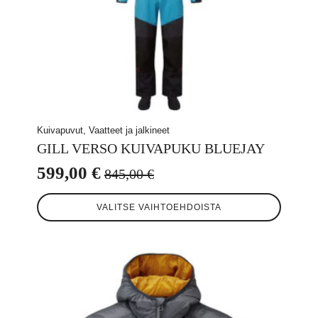
Kuivapuvut, Vaatteet ja jalkineet
GILL VERSO KUIVAPUKU BLUEJAY
599,00
€
845,00
€
Alkuperäinen
Nykyinen
Tällä
hinta
hinta
VALITSE VAIHTOEHDOISTA
tuotteella
oli:
on:
on
useampi
845,00 €.
599,00 €.
muunnelma.
Voit
tehdä
valinnat
tuotteen