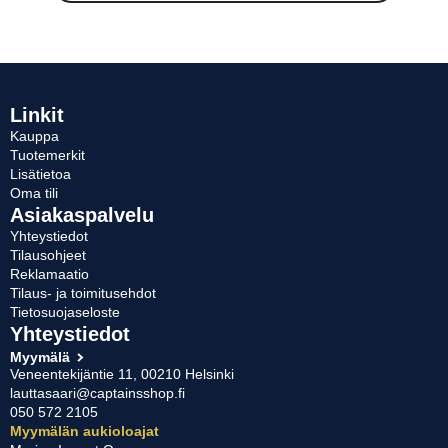
oli:
on:
on
useampi
39,99 €.
24,90 €.
muunnelma.
Voit
tehdä
valinnat
Linkit
tuotteen
Kauppa
sivulla.
Tuotemerkit
Lisätietoa
Oma tili
Asiakaspalvelu
Yhteystiedot
Tilausohjeet
Reklamaatio
Tilaus- ja toimitusehdot
Tietosuojaseloste
Yhteystiedot
Myymälä
Veneentekijäntie 11, 00210 Helsinki
lauttasaari@captainsshop.fi
050 572 2105
Myymälän aukioloajat