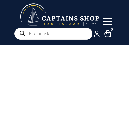
Products
0
search