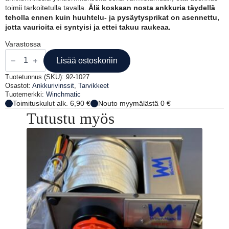
toimii tarkoitetulla tavalla.
Älä koskaan nosta ankkuria täydellä
teholla ennen kuin huuhtelu- ja pysäytysprikat on asennettu,
jotta vaurioita ei syntyisi ja ettei takuu raukeaa.
Varastossa
WINCHMATIC
HUUHTELU-
Lisää ostoskoriin
JA
PYSÄYTYSPRIKKASARJA
Tuotetunnus (SKU):
92-1027
määrä
Osastot:
Ankkurivinssit
,
Tarvikkeet
Tuotemerkki:
Winchmatic
Toimituskulut alk. 6,90 €
Nouto myymälästä 0 €
Tutustu myös