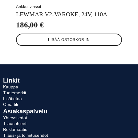
Ankkurivinssit
LEWMAR V2-VAROKE, 24V, 110A
186,00
€
LISÄÄ OSTOSKORIIN
Linkit
Kauppa
Tuotemerkit
Lisätietoa
Oma tili
Asiakaspalvelu
Yhteystiedot
Tilausohjeet
Reklamaatio
Tilaus- ja toimitusehdot