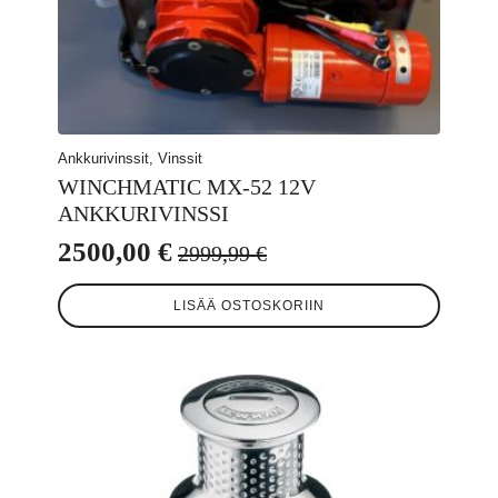
Ankkurivinssit, Vinssit
WINCHMATIC MX-52 12V
ANKKURIVINSSI
2500,00
€
2999,99
€
Alkuperäinen
Nykyinen
hinta
hinta
LISÄÄ OSTOSKORIIN
oli:
on:
2999,99 €.
2500,00 €.