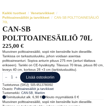
Kaikki tuotteet
Venetarvikkeet
Polttoainesäiliöt ja tarvikkeet
CAN-SB POLTTOAINESÄILIÖ
70L
CAN-SB
POLTTOAINESÄILIÖ 70L
225,00
€
Muovinen polttoainesäiliö, sopii niin bensiinille kuin dieselille.
Tankissa on tarkastusluukku, johon voidaan asentaa
polttoaineanturi. Sopiva anturin pituus 275 mm (anturi tilattava
erikseen). Tankki on CE-hyväksytty. Tilavuus 70 litraa, pituus 80 cm,
leveys 40 cm, korkeus 28 +3 cm (tarkistusluukku).
CAN-
SB
Lisää ostoskoriin
POLTTOAINESÄILIÖ
70L
Tuotetunnus (SKU):
505-9513780092
määrä
Osasto:
Polttoainesäiliöt ja tarvikkeet
Tuotemerkki:
CAN-SB
,
Maritim
Toimituskulut alk. 6,90 €
Nouto myymälästä 0 €
Muovinen polttoainesäiliö, sopii niin bensiinille kuin dieselille.