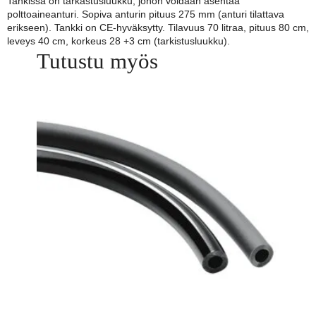
Tankissa on tarkastusluukku, johon voidaan asentaa
polttoaineanturi. Sopiva anturin pituus 275 mm (anturi tilattava
erikseen). Tankki on CE-hyväksytty. Tilavuus 70 litraa, pituus 80 cm,
leveys 40 cm, korkeus 28 +3 cm (tarkistusluukku).
Tutustu myös