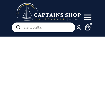
Products
0
search