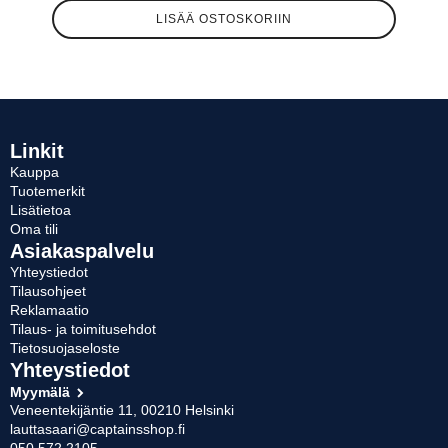
LISÄÄ OSTOSKORIIN
Linkit
Kauppa
Tuotemerkit
Lisätietoa
Oma tili
Asiakaspalvelu
Yhteystiedot
Tilausohjeet
Reklamaatio
Tilaus- ja toimitusehdot
Tietosuojaseloste
Yhteystiedot
Myymälä
Veneentekijäntie 11, 00210 Helsinki
lauttasaari@captainsshop.fi
050 572 2105