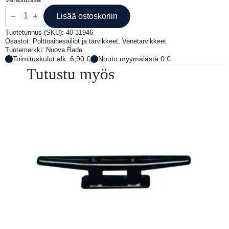
POLTTOAINELIITIN
UROS
Lisää ostoskoriin
1/4"NPT
määrä
Tuotetunnus (SKU):
40-31946
Osastot:
Polttoainesäiliöt ja tarvikkeet
,
Venetarvikkeet
Tuotemerkki:
Nuova Rade
Toimituskulut alk. 6,90 €
Nouto myymälästä 0 €
Tutustu myös