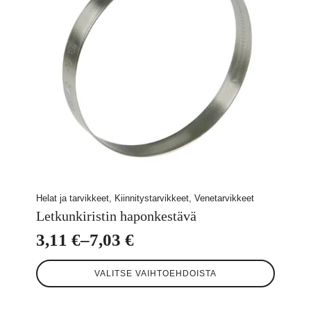
Helat ja tarvikkeet, Kiinnitystarvikkeet, Venetarvikkeet
Letkunkiristin haponkestävä
3,11
€
–
7,03
€
Hintaluokka:
Tällä
3,11 €
VALITSE VAIHTOEHDOISTA
tuotteella
-
on
useampi