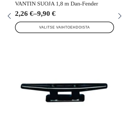
VANTIN SUOJA 1,8 m Dan-Fender
2,26
€
–
9,90
€
Hintaluokka:
Tällä
2,26 €
VALITSE VAIHTOEHDOISTA
tuotteella
-
on
useampi
9,90 €
muunnelma.
Voit
tehdä
valinnat
tuotteen
sivulla.