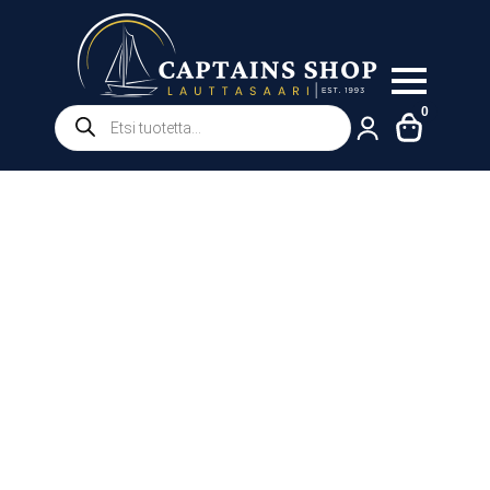
Products
0
search