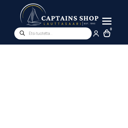
Products
0
search