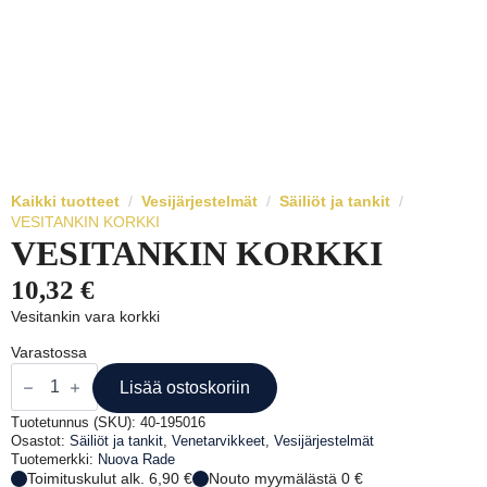
Kaikki tuotteet
Vesijärjestelmät
Säiliöt ja tankit
VESITANKIN KORKKI
VESITANKIN KORKKI
10,32
€
Vesitankin vara korkki
Varastossa
VESITANKIN
KORKKI
Lisää ostoskoriin
määrä
Tuotetunnus (SKU):
40-195016
Osastot:
Säiliöt ja tankit
,
Venetarvikkeet
,
Vesijärjestelmät
Tuotemerkki:
Nuova Rade
Toimituskulut alk. 6,90 €
Nouto myymälästä 0 €