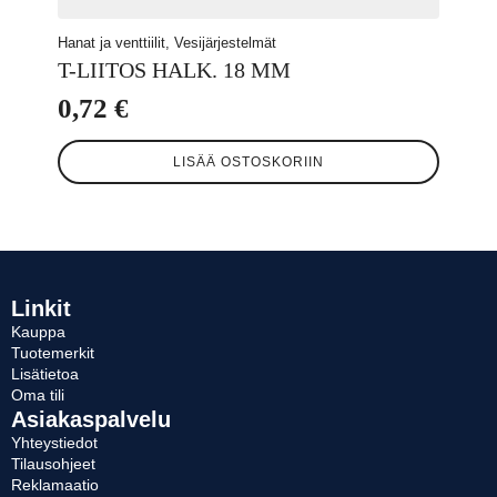
Hanat ja venttiilit, Vesijärjestelmät
T-LIITOS HALK. 18 MM
0,72
€
LISÄÄ OSTOSKORIIN
Linkit
Kauppa
Tuotemerkit
Lisätietoa
Oma tili
Asiakaspalvelu
Yhteystiedot
Tilausohjeet
Reklamaatio