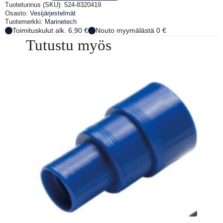
MM
Tuotetunnus (SKU):
524-8320419
määrä
Osasto:
Vesijärjestelmät
Tuotemerkki:
Marinetech
Toimituskulut alk. 6,90 €
Nouto myymälästä 0 €
Tutustu myös