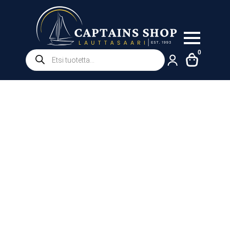
Products
0
search