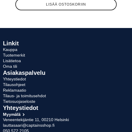
LISÄÄ OSTOSKORIIN
Linkit
Kauppa
Tuotemerkit
Lisätietoa
Oma tili
Asiakaspalvelu
Yhteystiedot
Tilausohjeet
Reklamaatio
Tilaus- ja toimitusehdot
Tietosuojaseloste
Yhteystiedot
Myymälä
Veneentekijäntie 11, 00210 Helsinki
lauttasaari@captainsshop.fi
050 572 2105