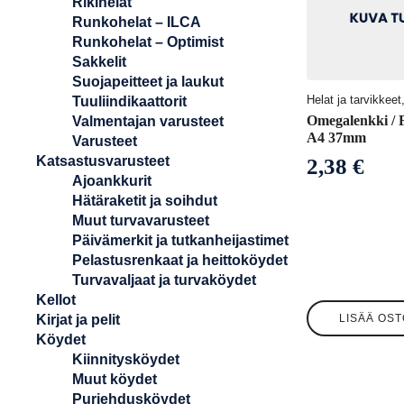
Rikihelat
Runkohelat – ILCA
Runkohelat – Optimist
Sakkelit
Suojapeitteet ja laukut
Helat ja tarvikkee
Tuuliindikaattorit
Omegalenkki / F
Valmentajan varusteet
A4 37mm
Varusteet
Katsastusvarusteet
2,38
€
Ajoankkurit
Hätäraketit ja soihdut
Muut turvavarusteet
Päivämerkit ja tutkanheijastimet
Pelastusrenkaat ja heittoköydet
Turvavaljaat ja turvaköydet
Kellot
Kirjat ja pelit
LISÄÄ OST
Köydet
Kiinnitysköydet
Muut köydet
Purjehdusköydet