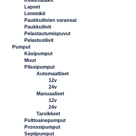
Kelluntatakit
Lapset
Lemmikit
Paukkuliivien varaosat
Paukkuliivit
Pelastautumispuvut
Pelastusliivit
Pumput
Käsipumput
Muut
Pilssipumput
Automaattiset
12v
24v
Manuaaliset
12v
24v
Tarvikkeet
Polttoainepumput
Pronssipumput
Septipumput