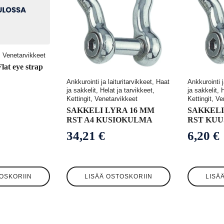
t, Venetarvikkeet
lat eye strap
Ankkurointi ja laituritarvikkeet, Haat
Ankkurointi j
ja sakkelit, Helat ja tarvikkeet,
ja sakkelit, 
Kettingit, Venetarvikkeet
Kettingit, V
SAKKELI LYRA 16 MM
SAKKELI
RST A4 KUSIOKULMA
RST KUU
34,21
€
6,20
€
OSKORIIN
LISÄÄ OSTOSKORIIN
LISÄ