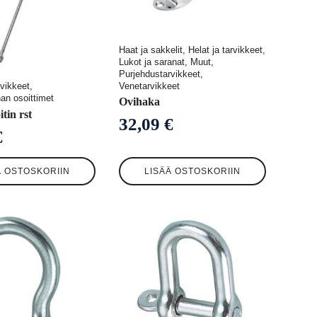
Haat ja sakkelit, Helat ja tarvikkeet,
Lukot ja saranat, Muut,
Purjehdustarvikkeet,
Venetarvikkeet
vikkeet,
an osoittimet
Ovihaka
tin rst
32,09
€
€
Ä OSTOSKORIIN
LISÄÄ OSTOSKORIIN