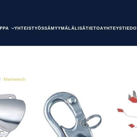
PPA
YHTEISTYÖSSÄ
MYYMÄLÄ
LISÄTIETOA
YHTEYSTIEDO
Marinetech