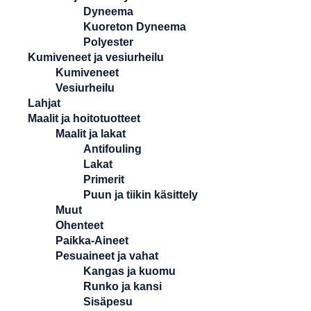
Dyneema
Kuoreton Dyneema
Polyester
Kumiveneet ja vesiurheilu
Kumiveneet
Vesiurheilu
Lahjat
Maalit ja hoitotuotteet
Maalit ja lakat
Antifouling
Lakat
Primerit
Puun ja tiikin käsittely
Muut
Ohenteet
Paikka-Aineet
Pesuaineet ja vahat
Kangas ja kuomu
Runko ja kansi
Sisäpesu