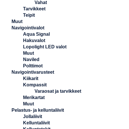
Vahat
Tarvikkeet
Teipit
Muut
Navigointivalot
Aqua Signal
Hakuvalot
Lopolight LED valot
Muut
Naviled
Polttimot
Navigointivarusteet
Kiikarit
Kompassit
Varaosat ja tarvikkeet
Merikartat
Muut
Pelastus- ja kelluntaliivit
Jollaliivit
Kelluntaliivit