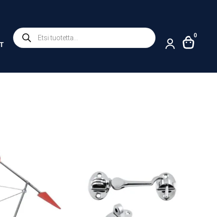
Products
0
search
T