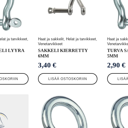
elat ja tarvikkeet,
Haat ja sakkelit, Helat ja tarvikkeet,
Haat ja sakke
Venetarvikkeet
Venetarvikk
ELI LYYRA
SAKKELI KIERRETTY
TURVA S
6MM
5MM
3,40
€
2,90
€
OSKORIIN
LISÄÄ OSTOSKORIIN
LISÄ