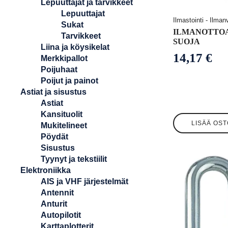
Lepuuttajat ja tarvikkeet
Lepuuttajat
Ilmastointi - Ilman
Sukat
ILMANOTTO
Tarvikkeet
SUOJA
Liina ja köysikelat
14,17
€
Merkkipallot
Poijuhaat
Poijut ja painot
Astiat ja sisustus
Astiat
Kansituolit
LISÄÄ OST
Mukitelineet
Pöydät
Sisustus
Tyynyt ja tekstiilit
Elektroniikka
AIS ja VHF järjestelmät
Antennit
Anturit
Autopilotit
Karttaplotterit