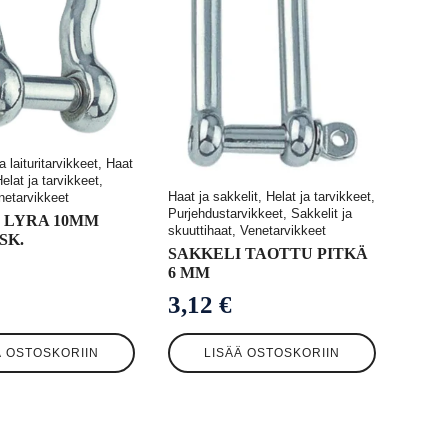
a laituritarvikkeet, Haat
Helat ja tarvikkeet,
Haat ja sakkelit, Helat ja tarvikkeet,
enetarvikkeet
Purjehdustarvikkeet, Sakkelit ja
 LYRA 10MM
skuuttihaat, Venetarvikkeet
SK.
SAKKELI TAOTTU PITKÄ
6 MM
3,12
€
Ä OSTOSKORIIN
LISÄÄ OSTOSKORIIN