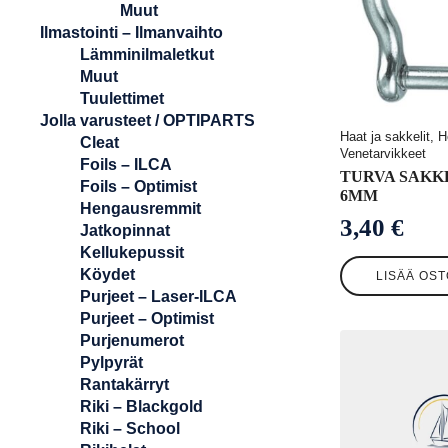
Muut
Ilmastointi – Ilmanvaihto
Lämminilmaletkut
Muut
Tuulettimet
Jolla varusteet / OPTIPARTS
Haat ja sakkelit, H
Cleat
Venetarvikkeet
Foils – ILCA
TURVA SAKK
Foils – Optimist
6MM
Hengausremmit
3,40
€
Jatkopinnat
Kellukepussit
Köydet
LISÄÄ OST
Purjeet – Laser-ILCA
Purjeet – Optimist
Purjenumerot
Pylpyrät
Rantakärryt
Riki – Blackgold
Riki – School