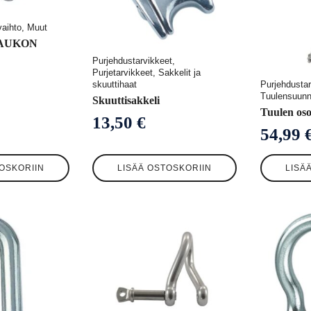
vaihto, Muut
AUKON
Purjehdustarvikkeet,
Purjetarvikkeet, Sakkelit ja
Purjehdustar
skuuttihaat
Tuulensuunn
Skuuttisakkeli
Tuulen osoi
13,50
€
54,99
OSKORIIN
LISÄÄ OSTOSKORIIN
LISÄ