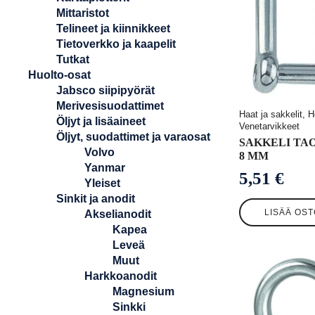
Mittaristot
Telineet ja kiinnikkeet
Tietoverkko ja kaapelit
Tutkat
Huolto-osat
Jabsco siipipyörät
Merivesisuodattimet
Haat ja sakkelit, H
Öljyt ja lisäaineet
Venetarvikkeet
Öljyt, suodattimet ja varaosat
SAKKELI TA
Volvo
8 MM
Yanmar
5,51
€
Yleiset
Sinkit ja anodit
LISÄÄ OST
Akselianodit
Kapea
Leveä
Muut
Harkkoanodit
Magnesium
Sinkki