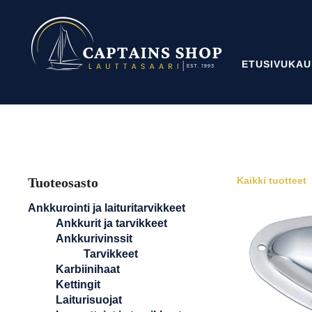
ETUSIVU
KAU
Tuoteosasto
Kaikki tuotteet
Ankkurointi ja laituritarvikkeet
Ankkurit ja tarvikkeet
Ankkurivinssit
Tarvikkeet
Karbiinihaat
Kettingit
Laiturisuojat