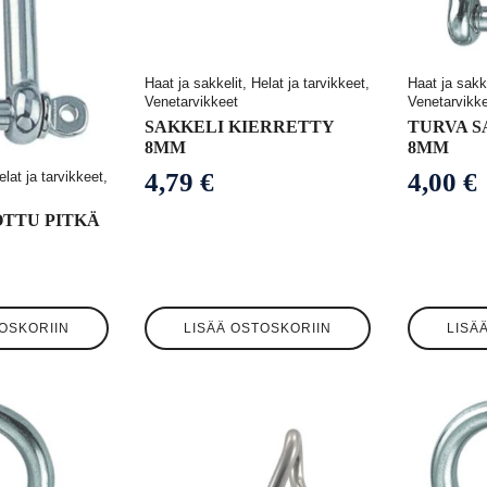
Haat ja sakkelit, Helat ja tarvikkeet,
Haat ja sakke
Venetarvikkeet
Venetarvikk
SAKKELI KIERRETTY
TURVA S
8MM
8MM
4,79
€
4,00
€
elat ja tarvikkeet,
OTTU PITKÄ
OSKORIIN
LISÄÄ OSTOSKORIIN
LISÄ