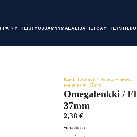
PPA
YHTEISTYÖSSÄ
MYYMÄLÄ
LISÄTIETOA
YHTEYSTIEDO
Kaikki tuotteet
Venetarvikkeet
eye strap A4 37mm
Omegalenkki / Fl
37mm
2,38
€
Varastossa
Omegalenkki