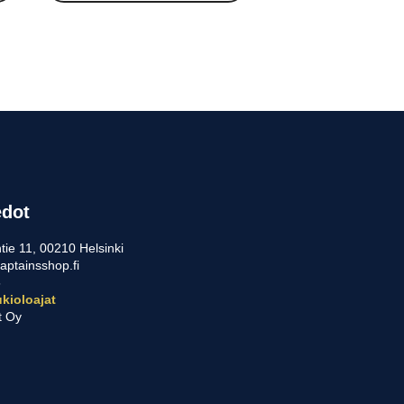
edot
tie 11, 00210 Helsinki
aptainsshop.fi
5
kioloajat
t Oy