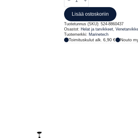
/
Flat
eye
Lisää ostoskoriin
strap
A4
Tuotetunnus (SKU):
524-8860437
37mm
Osastot:
Helat ja tarvikkeet
,
Venetarvikk
määrä
Tuotemerkki:
Marinetech
Toimituskulut alk. 6,90 €
Nouto my