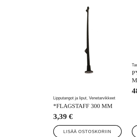
Ta
P
M
4
Lipputangot ja liput, Venetarvikkeet
*FLAGSTAFF 300 MM
3,39
€
LISÄÄ OSTOSKORIIN