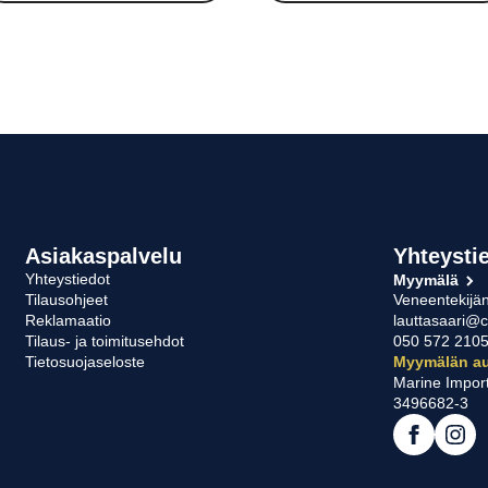
Asiakaspalvelu
Yhteysti
Yhteystiedot
Myymälä
Tilausohjeet
Veneentekijän
Reklamaatio
lauttasaari@c
Tilaus- ja toimitusehdot
050 572 210
Tietosuojaseloste
Myymälän au
Marine Impor
3496682-3