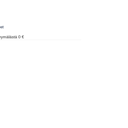
eet
ymälästä 0 €