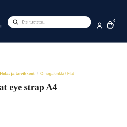
Products
0
search
T
Helat ja tarvikkeet
Omegalenkki / Flat
at eye strap A4