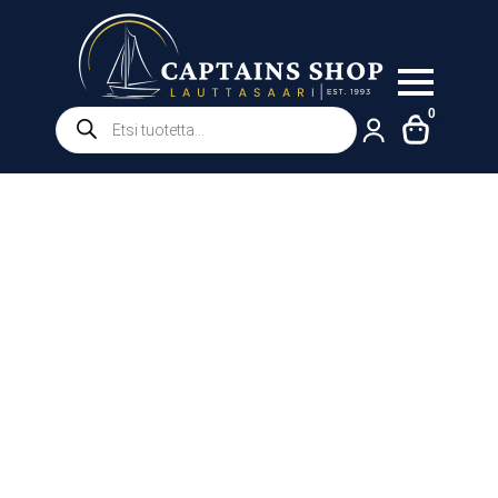
Products
0
search