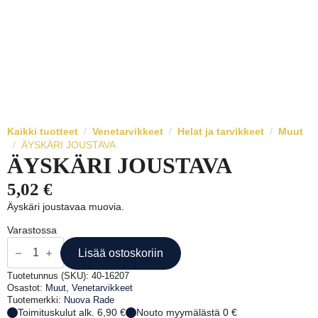
Kaikki tuotteet
Venetarvikkeet
Helat ja tarvikkeet
Muut
ÄYSKÄRI JOUSTAVA
ÄYSKÄRI JOUSTAVA
5,02
€
Äyskäri joustavaa muovia.
Varastossa
ÄYSKÄRI
JOUSTAVA
Lisää ostoskoriin
määrä
Tuotetunnus (SKU):
40-16207
Osastot:
Muut
,
Venetarvikkeet
Tuotemerkki:
Nuova Rade
Toimituskulut alk. 6,90 €
Nouto myymälästä 0 €