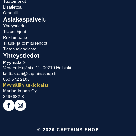
Tuotemerkit
Lisätietoa
Oma tili
Asiakaspalvelu
Yhteystiedot
Tilausohjeet
Reklamaatio
Tilaus- ja toimitusehdot
Tietosuojaseloste
Yhteystiedot
Myymälä
Veneentekijäntie 11, 00210 Helsinki
lauttasaari@captainsshop.fi
050 572 2105
Myymälän aukioloajat
Marine Import Oy
3496682-3
© 2026 CAPTAINS SHOP