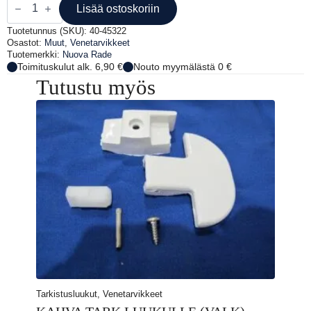
LAAJENEVA,25MM
Lisää ostoskoriin
määrä
Tuotetunnus (SKU):
40-45322
Osastot:
Muut
,
Venetarvikkeet
Tuotemerkki:
Nuova Rade
Toimituskulut alk. 6,90 €
Nouto myymälästä 0 €
Tutustu myös
Tarkistusluukut, Venetarvikkeet