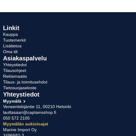
Linkit
Kauppa
Tuotemerkit
Lisätietoa
Oma tili
Asiakaspalvelu
Yhteystiedot
Tilausohjeet
Reklamaatio
Tilaus- ja toimitusehdot
Tietosuojaseloste
Yhteystiedot
Myymälä
Veneentekijäntie 11, 00210 Helsinki
lauttasaari@captainsshop.fi
050 572 2105
Myymälän aukioloajat
Marine Import Oy
3496682-3