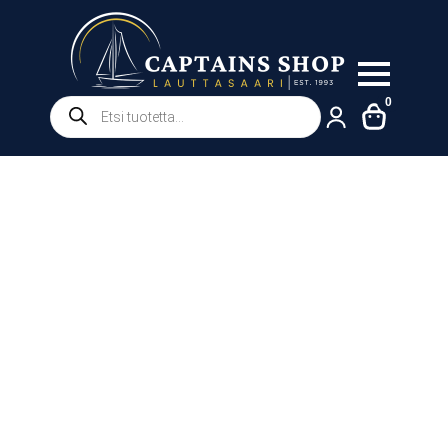
Products
0
search