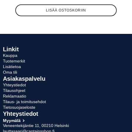
LISÄÄ OSTOSKORIIN
Linkit
Kauppa
Tuotemerkit
Lisätietoa
Oma tili
Asiakaspalvelu
Yhteystiedot
Tilausohjeet
Reklamaatio
Tilaus- ja toimitusehdot
Tietosuojaseloste
Yhteystiedot
Myymälä
Veneentekijäntie 11, 00210 Helsinki
lauttasaari@captainsshop.fi