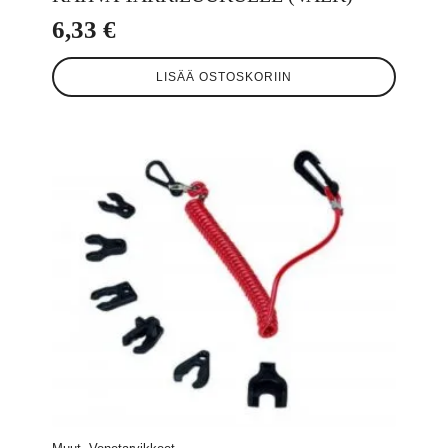
6,33
€
LISÄÄ OSTOSKORIIN