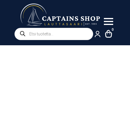
Products
0
search