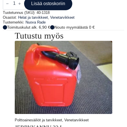
MUSTA
Lisää ostoskoriin
180
MM
Tuotetunnus (SKU):
40-1318
määrä
Osastot:
Helat ja tarvikkeet
,
Venetarvikkeet
Tuotemerkki:
Nuova Rade
Toimituskulut alk. 6,90 €
Nouto myymälästä 0 €
Tutustu myös
Polttoainesäiliöt ja tarvikkeet, Venetarvikkeet