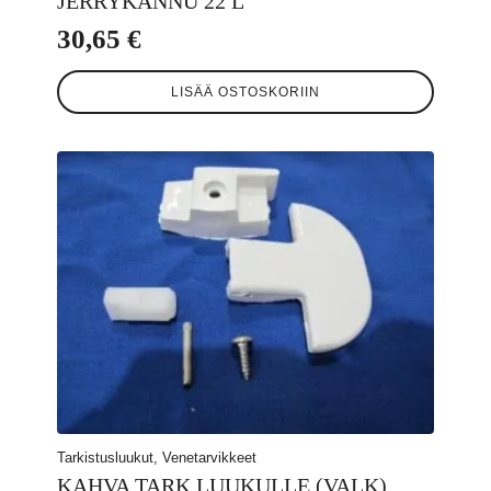
JERRYKANNU 22 L
30,65
€
LISÄÄ OSTOSKORIIN
Tarkistusluukut, Venetarvikkeet
KAHVA TARK.LUUKULLE (VALK)