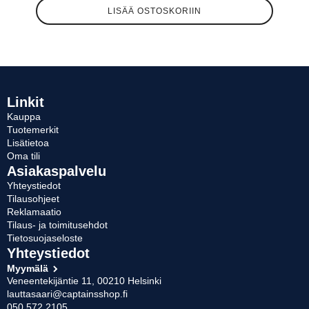
LISÄÄ OSTOSKORIIN
Linkit
Kauppa
Tuotemerkit
Lisätietoa
Oma tili
Asiakaspalvelu
Yhteystiedot
Tilausohjeet
Reklamaatio
Tilaus- ja toimitusehdot
Tietosuojaseloste
Yhteystiedot
Myymälä
Veneentekijäntie 11, 00210 Helsinki
lauttasaari@captainsshop.fi
050 572 2105