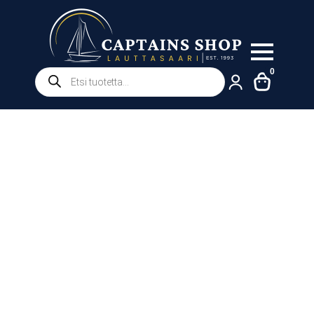
Products
0
search