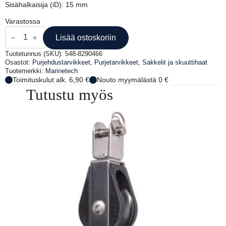
Sisähalkaisija (iD): 15 mm
Varastossa
Skuuttisakkeli
määrä
Lisää ostoskoriin
Tuotetunnus (SKU):
548-8290466
Osastot:
Purjehdustarvikkeet
,
Purjetarvikkeet
,
Sakkelit ja skuuttihaat
Tuotemerkki:
Marinetech
Toimituskulut alk. 6,90 €
Nouto myymälästä 0 €
Tutustu myös