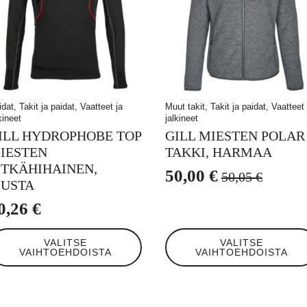
dat, Takit ja paidat, Vaatteet ja
Muut takit, Takit ja paidat, Vaatteet 
kineet
jalkineet
ILL HYDROPHOBE TOP
GILL MIESTEN POLAR
IESTEN
TAKKI, HARMAA
ITKÄHIHAINEN,
50,00
€
50,05
€
Alkuperäinen
Nykyinen
USTA
hinta
hinta
0,26
€
oli:
on:
llä
Tällä
VALITSE
VALITSE
50,05 €.
50,00 €.
tteella
tuotteella
VAIHTOEHDOISTA
VAIHTOEHDOISTA
on
eampi
useampi
unnelma.
muunnelma.
t
Voit