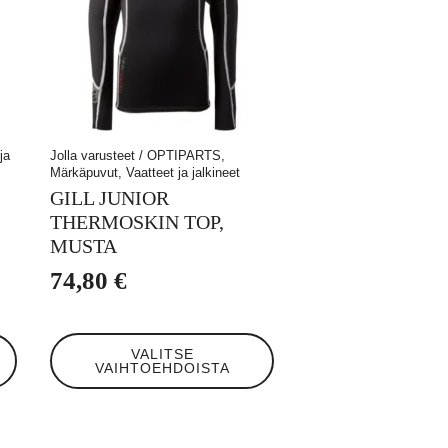
ja
Jolla varusteet / OPTIPARTS,
Märkäpuvut, Vaatteet ja jalkineet
GILL JUNIOR
THERMOSKIN TOP,
MUSTA
74,80
€
Tällä
VALITSE
tuotteella
VAIHTOEHDOISTA
on
useampi
muunnelma.
Voit