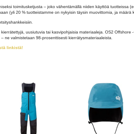
amiseksi toimitusketjusta – joko vähentämällä niiden käyttöä tuotteiss
n (yli 20 % tuotteistamme on nykyisin täysin muovittomia, ja määrä k
etsityshankkeisiin.
ä kierrätettyjä, uusiutuvia tai kasvipohjaisia materiaaleja. OS2 Offshor
ne valmistetaan 98-prosenttisesti kierrätysmateriaaleista.
tä linkistä!