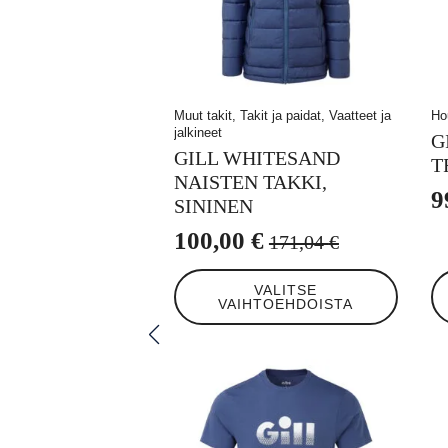
Muut takit, Takit ja paidat, Vaatteet ja
Ho
jalkineet
G
GILL WHITESAND
T
NAISTEN TAKKI,
9
SININEN
A
N
100,00
€
h
h
171,04
€
Alkuperäinen
Nykyinen
ol
o
Tällä
Tä
hinta
hinta
VALITSE
tuotteella
tuo
2
9
VAIHTOEHDOISTA
oli:
on:
on
on
useampi
us
171,04 €.
100,00 €.
muunnelma.
mu
Voit
Voi
tehdä
te
valinnat
va
tuotteen
tu
sivulla.
siv