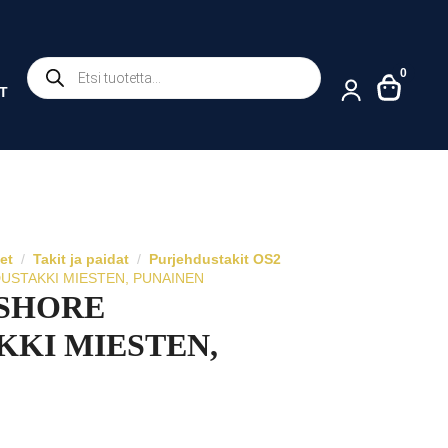
Products
0
search
T
eet
Takit ja paidat
Purjehdustakit OS2
USTAKKI MIESTEN, PUNAINEN
FSHORE
KI MIESTEN,