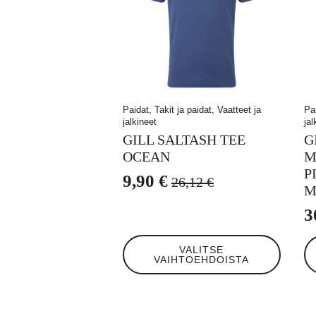
Paidat, Takit ja paidat, Vaatteet ja
Pai
jalkineet
jal
GILL SALTASH TEE
G
OCEAN
M
P
9,90
€
26,12
€
Alkuperäinen
Nykyinen
M
hinta
hinta
3
oli:
on:
Tällä
Tä
VALITSE
26,12 €.
9,90 €.
tuotteella
tuo
VAIHTOEHDOISTA
on
on
useampi
us
muunnelma.
mu
Voit
Voi