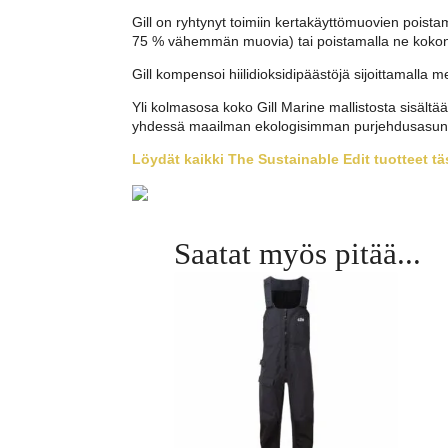
Gill on ryhtynyt toimiin kertakäyttömuovien poist
75 % vähemmän muovia) tai poistamalla ne kokonaa
Gill kompensoi hiilidioksidipäästöjä sijoittamalla m
Yli kolmasosa koko Gill Marine mallistosta sisältä
yhdessä maailman ekologisimman purjehdusasun – 
Löydät kaikki The Sustainable Edit tuotteet täs
Saatat myös pitää...