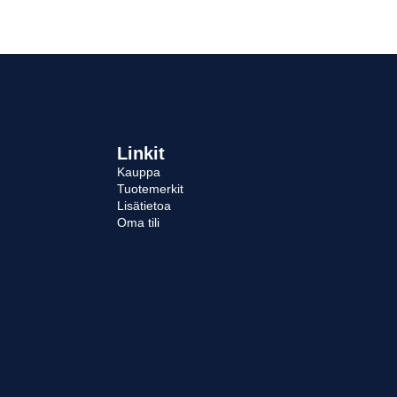
tehdä
te
valinnat
va
tuotteen
tu
sivulla.
siv
Linkit
Kauppa
Tuotemerkit
Lisätietoa
Oma tili