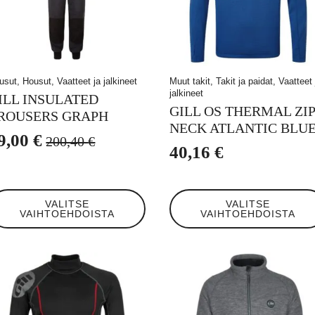
usut, Housut, Vaatteet ja jalkineet
Muut takit, Takit ja paidat, Vaatteet 
jalkineet
ILL INSULATED
GILL OS THERMAL ZIP
ROUSERS GRAPH
NECK ATLANTIC BLU
9,00
€
200,40
€
lkuperäinen
ykyinen
40,16
€
inta
inta
i:
n:
llä
Tällä
VALITSE
VALITSE
tteella
tuotteella
00,40 €.
9,00 €.
VAIHTOEHDOISTA
VAIHTOEHDOISTA
on
eampi
useampi
unnelma.
muunnelma.
t
Voit
hdä
tehdä
linnat
valinnat
otteen
tuotteen
ulla.
sivulla.