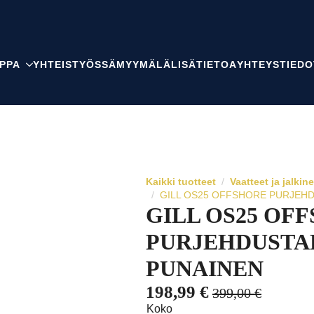
PPA
YHTEISTYÖSSÄ
MYYMÄLÄ
LISÄTIETOA
YHTEYSTIEDO
Kaikki tuotteet
Vaatteet ja jalkin
GILL OS25 OFFSHORE PURJEHD
GILL OS25 OF
PURJEHDUSTAK
PUNAINEN
198,99
€
399,00
€
Alkuperäinen
Nykyinen
Koko