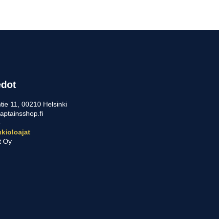
tehdä
valinnat
tuotteen
sivulla.
edot
tie 11, 00210 Helsinki
aptainsshop.fi
5
kioloajat
t Oy