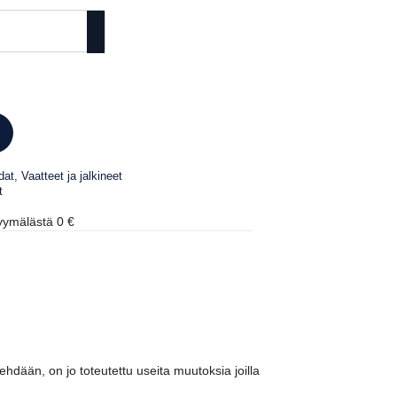
dat
,
Vaatteet ja jalkineet
t
ymälästä 0 €
ehdään, on jo toteutettu useita muutoksia joilla