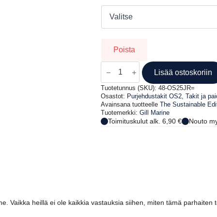
hinta
hinta
oli:
on:
399,00 €.
198,99 €.
Poista
GILL
OS25
Lisää ostoskoriin
OFFSHORE
PURJEHDUSTAKKI
Tuotetunnus (SKU):
48-OS25JR=
MIESTEN,
Osastot:
Purjehdustakit OS2
,
Takit ja pai
PUNAINEN
Avainsana tuotteelle
The Sustainable Edi
määrä
Tuotemerkki:
Gill Marine
Toimituskulut alk. 6,90 €
Nouto my
. Vaikka heillä ei ole kaikkia vastauksia siihen, miten tämä parhaiten t