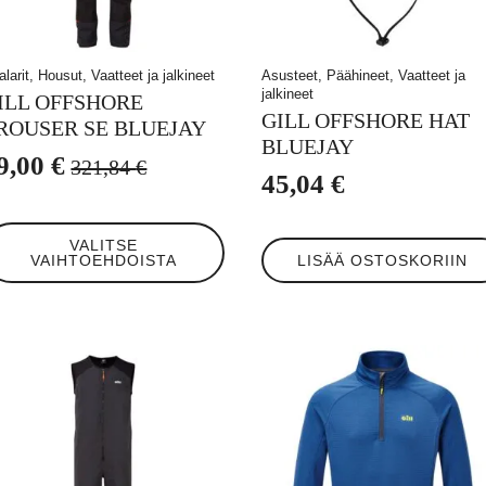
alarit, Housut, Vaatteet ja jalkineet
Asusteet, Päähineet, Vaatteet ja
jalkineet
ILL OFFSHORE
GILL OFFSHORE HAT
ROUSER SE BLUEJAY
BLUEJAY
9,00
€
321,84
€
lkuperäinen
ykyinen
45,04
€
inta
inta
llä
i:
n:
VALITSE
tteella
VAIHTOEHDOISTA
LISÄÄ OSTOSKORIIN
21,84 €.
9,00 €.
eampi
unnelma.
t
hdä
linnat
otteen
ulla.