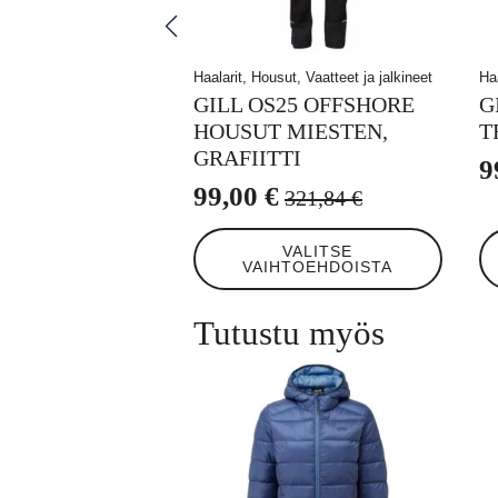
Haalarit, Housut, Vaatteet ja jalkineet
Ha
GILL OS25 OFFSHORE
G
HOUSUT MIESTEN,
T
GRAFIITTI
9
A
N
99,00
€
321,84
€
Alkuperäinen
Nykyinen
h
h
Tällä
Tä
hinta
hinta
ol
o
VALITSE
tuotteella
tuo
VAIHTOEHDOISTA
oli:
on:
3
9
on
on
useampi
us
321,84 €.
99,00 €.
muunnelma.
mu
Tutustu myös
Voit
Voi
tehdä
te
valinnat
va
tuotteen
tu
sivulla.
siv