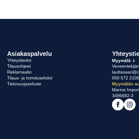
hdä
tehdä
linnat
valinnat
otteen
tuotteen
ulla.
sivulla.
Asiakaspalvelu
Yhteysti
Yhteystiedot
Myymälä
Tilausohjeet
Veneentekijän
Reklamaatio
lauttasaari@c
Tilaus- ja toimitusehdot
050 572 210
Tietosuojaseloste
Myymälän au
Marine Impor
3496682-3