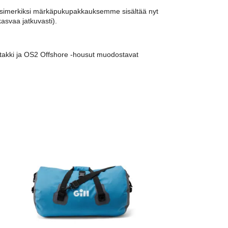
a (esimerkiksi märkäpukupakkauksemme sisältää nyt
asvaa jatkuvasti).
e -takki ja OS2 Offshore -housut muodostavat