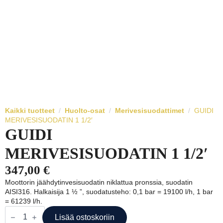
Kaikki tuotteet
Huolto-osat
Merivesisuodattimet
GUIDI
MERIVESISUODATIN 1 1/2′
GUIDI
MERIVESISUODATIN 1 1/2′
347,00
€
Moottorin jäähdytinvesisuodatin niklattua pronssia, suodatin
AISI316. Halkaisija 1 ½ ”, suodatusteho: 0,1 bar = 19100 l/h, 1 bar
= 61239 l/h.
GUIDI
MERIVESISUODATIN
Lisää ostoskoriin