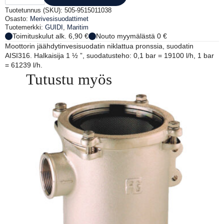
1
1/2'
Tuotetunnus (SKU):
505-9515011038
määrä
Osasto:
Merivesisuodattimet
Tuotemerkki:
GUIDI
,
Maritim
Toimituskulut alk. 6,90 €
Nouto myymälästä 0 €
Moottorin jäähdytinvesisuodatin niklattua pronssia, suodatin
AISI316. Halkaisija 1 ½ ”, suodatusteho: 0,1 bar = 19100 l/h, 1 bar
= 61239 l/h.
Tutustu myös