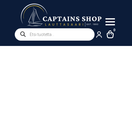
Products
0
search