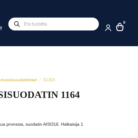
Products
0
search
T
rivesisuodattimet
GUIDI
SISUODATIN 1164
tua pronssia, suodatin AISI316. Halkaisija 1