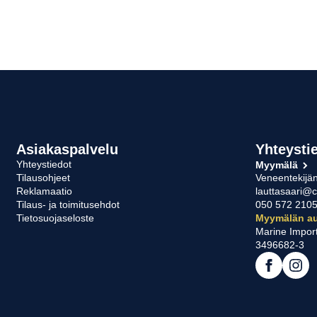
Asiakaspalvelu
Yhteysti
Yhteystiedot
Myymälä
Tilausohjeet
Veneentekijän
Reklamaatio
lauttasaari@c
Tilaus- ja toimitusehdot
050 572 210
Tietosuojaseloste
Myymälän au
Marine Impor
3496682-3