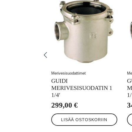
Merivesisuodattimet
Me
GUIDI
G
MERIVESISUODATIN 1
M
1/4′
1/
299,00
€
3
LISÄÄ OSTOSKORIIN