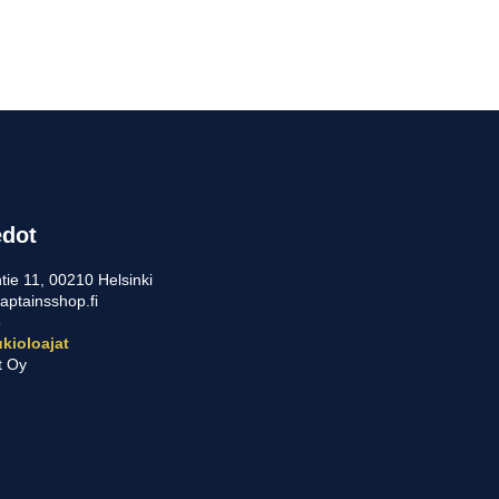
edot
tie 11, 00210 Helsinki
aptainsshop.fi
5
kioloajat
t Oy