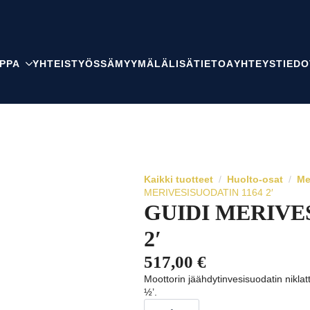
PPA
YHTEISTYÖSSÄ
MYYMÄLÄ
LISÄTIETOA
YHTEYSTIEDO
Kaikki tuotteet
Huolto-osat
Me
MERIVESISUODATIN 1164 2′
GUIDI MERIVE
2′
517,00
€
Moottorin jäähdytinvesisuodatin niklat
½’.
GUIDI