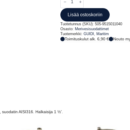
MERIVESISUODATIN
1164
2'
Lisää ostoskoriin
määrä
Tuotetunnus (SKU):
505-9515011040
Osasto:
Merivesisuodattimet
Tuotemerkki:
GUIDI
,
Maritim
Toimituskulut alk. 6,90 €
Nouto my
, suodatin AISI316. Halkaisija 1 ½’.