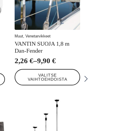
Muut, Venetarvikkeet
VANTIN SUOJA 1,8 m
Dan-Fender
2,26
€
–
9,90
€
Hintaluokka:
Tällä
2,26 €
VALITSE
tuotteella
VAIHTOEHDOISTA
-
on
useampi
9,90 €
muunnelma.
Voit
tehdä
valinnat
tuotteen
sivulla.