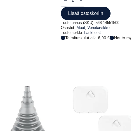
KAIKKI
PERÄM.
MALLIT
Lisää ostoskoriin
määrä
Tuotetunnus (SKU):
548-14551500
Osastot:
Muut
,
Venetarvikkeet
Tuotemerkki:
Lankhorst
Toimituskulut alk. 6,90 €
Nouto my