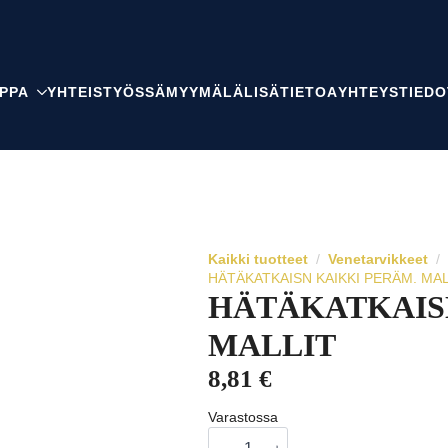
PPA
YHTEISTYÖSSÄ
MYYMÄLÄ
LISÄTIETOA
YHTEYSTIEDO
Kaikki tuotteet
Venetarvikkeet
HÄTÄKATKAISN KAIKKI PERÄM. MAL
HÄTÄKATKAIS
MALLIT
8,81
€
Varastossa
HÄTÄKATKAISN