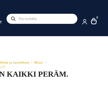
Products
0
search
T
Helat ja tarvikkeet
Muut
LIT
N KAIKKI PERÄM.