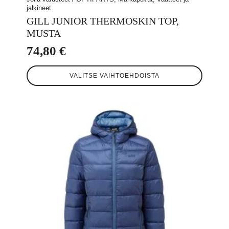
jalkineet
GILL JUNIOR THERMOSKIN TOP,
MUSTA
74,80
€
Tällä
VALITSE VAIHTOEHDOISTA
tuotteella
on
useampi
muunnelma.
Voit
tehdä
valinnat
tuotteen
sivulla.