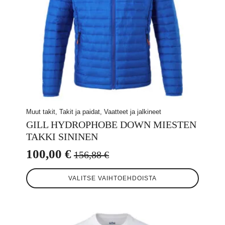
Muut takit, Takit ja paidat, Vaatteet ja jalkineet
GILL HYDROPHOBE DOWN MIESTEN
TAKKI SININEN
100,00
€
156,88
€
Alkuperäinen
Nykyinen
Tällä
hinta
hinta
VALITSE VAIHTOEHDOISTA
tuotteella
oli:
on:
on
useampi
156,88 €.
100,00 €.
muunnelma.
Voit