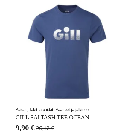
140,69 €.
50,00 €.
muunnelma.
Voit
tehdä
valinnat
tuotteen
sivulla.
Paidat, Takit ja paidat, Vaatteet ja jalkineet
GILL SALTASH TEE OCEAN
9,90
€
26,12
€
Alkuperäinen
Nykyinen