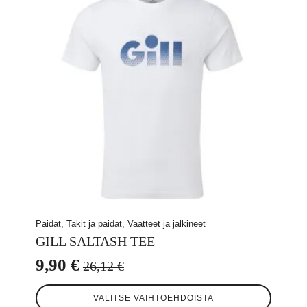
tehdä
valinnat
tuotteen
sivulla.
Paidat, Takit ja paidat, Vaatteet ja jalkineet
GILL SALTASH TEE
9,90
€
26,12
€
Alkuperäinen
Nykyinen
Tällä
hinta
hinta
VALITSE VAIHTOEHDOISTA
tuotteella