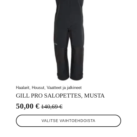
tuotteen
sivulla.
Haalarit, Housut, Vaatteet ja jalkineet
GILL PRO SALOPETTES, MUSTA
50,00
€
140,69
€
Alkuperäinen
Nykyinen
Tällä
hinta
hinta
VALITSE VAIHTOEHDOISTA
tuotteella
oli:
on:
on
useampi