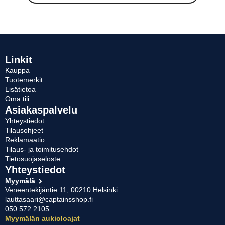
oli:
on:
on
useampi
26,12 €.
9,90 €.
muunnelma.
Voit
tehdä
valinnat
Linkit
tuotteen
Kauppa
sivulla.
Tuotemerkit
Lisätietoa
Oma tili
Asiakaspalvelu
Yhteystiedot
Tilausohjeet
Reklamaatio
Tilaus- ja toimitusehdot
Tietosuojaseloste
Yhteystiedot
Myymälä
Veneentekijäntie 11, 00210 Helsinki
lauttasaari@captainsshop.fi
050 572 2105
Myymälän aukioloajat