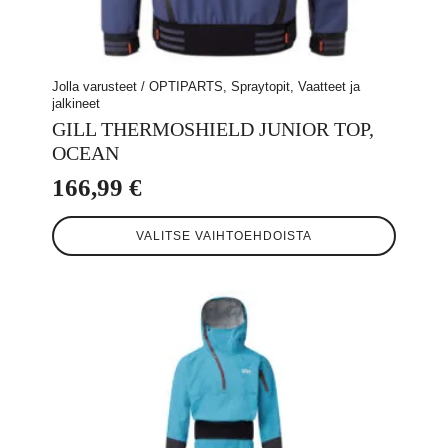
Jolla varusteet / OPTIPARTS, Spraytopit, Vaatteet ja
jalkineet
GILL THERMOSHIELD JUNIOR TOP,
OCEAN
166,99
€
Tällä
VALITSE VAIHTOEHDOISTA
tuotteella
on
useampi
muunnelma.
Voit
tehdä
valinnat
tuotteen
sivulla.