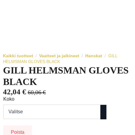
Kaikki tuotteet
Vaatteet ja jalkineet
Hanskat
GILL
HELMSMAN GLOVES BLACK
GILL HELMSMAN GLOVES
BLACK
42,04
€
60,06
€
Alkuperäinen
Nykyinen
Koko
hinta
hinta
oli:
on:
60,06 €.
42,04 €.
Poista