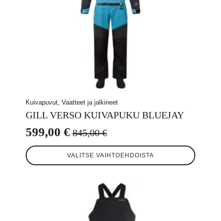
Kuivapuvut, Vaatteet ja jalkineet
GILL VERSO KUIVAPUKU BLUEJAY
599,00
€
845,00
€
Alkuperäinen
Nykyinen
Tällä
hinta
hinta
VALITSE VAIHTOEHDOISTA
tuotteella
oli:
on:
on
useampi
845,00 €.
599,00 €.
muunnelma.
Voit
tehdä
valinnat