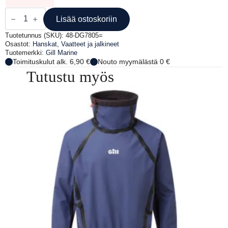
GILL
HELMSMAN
Lisää ostoskoriin
GLOVES
BLACK
Tuotetunnus (SKU):
48-DG7805=
määrä
Osastot:
Hanskat
,
Vaatteet ja jalkineet
Tuotemerkki:
Gill Marine
Toimituskulut alk. 6,90 €
Nouto myymälästä 0 €
Tutustu myös