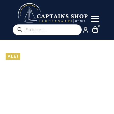
Products
0
search
ALE!