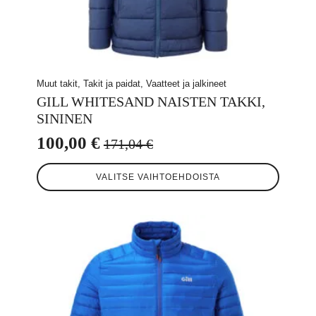
Muut takit, Takit ja paidat, Vaatteet ja jalkineet
GILL WHITESAND NAISTEN TAKKI,
SININEN
100,00
€
171,04
€
Alkuperäinen
Nykyinen
Tällä
hinta
hinta
VALITSE VAIHTOEHDOISTA
tuotteella
oli:
on:
on
useampi
171,04 €.
100,00 €.
muunnelma.
Voit
tehdä
valinnat
tuotteen
sivulla.