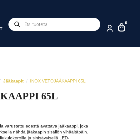
Products
0
search
T
Jääkaapit
INOX VETOJÄÄKAAPPI 65L
KAAPPI 65L
la varustettu edestä avattava jääkaappi, joka
sellä nähdä jääkaapin sisällön ylhäältäpäin.
liukulokeroilla ja sinisävyisellä LED-