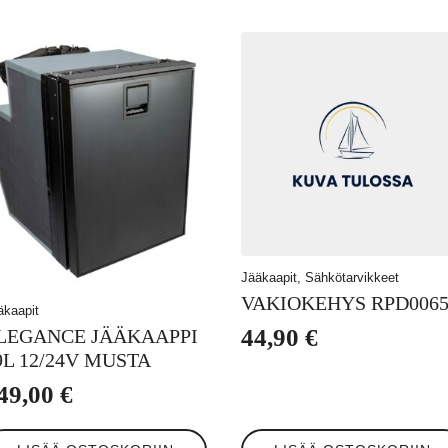
Jääkaapit, Sähkötarvikkeet
VAKIOKEHYS RPD006
äkaapit
44,90
€
LEGANCE JÄÄKAAPPI
9L 12/24V MUSTA
49,00
€