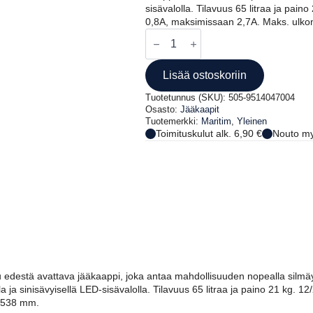
sisävalolla. Tilavuus 65 litraa ja pain
0,8A, maksimissaan 2,7A. Maks. ulko
INOX
VETOJÄÄKAAPPI
65L
12/24V
Lisää ostoskoriin
määrä
Tuotetunnus (SKU):
505-9514047004
Osasto:
Jääkaapit
Tuotemerkki:
Maritim
,
Yleinen
Toimituskulut alk. 6,90 €
Nouto my
u edestä avattava jääkaappi, joka antaa mahdollisuuden nopealla silmäy
lla ja sinisävyisellä LED-sisävalolla. Tilavuus 65 litraa ja paino 21 kg. 1
x 538 mm.