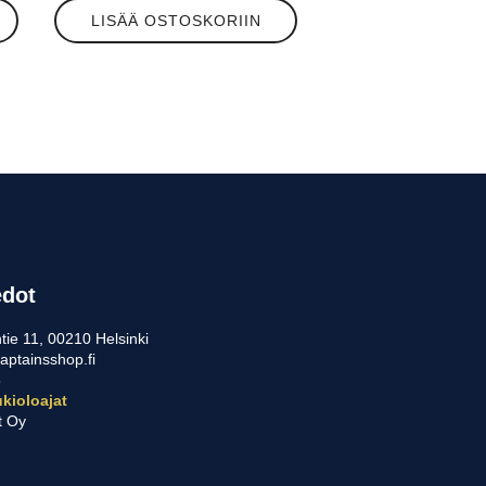
LISÄÄ OSTOSKORIIN
edot
tie 11, 00210 Helsinki
aptainsshop.fi
5
kioloajat
t Oy