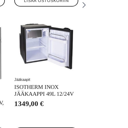
LISÄÄ OSTOSKORIIN
Jääkaapit
ISOTHERM INOX
JÄÄKAAPPI 49L 12/24V
V,
1349,00
€