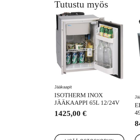
Tutustu myös
Jääkaapit
ISOTHERM INOX
Jä
JÄÄKAAPPI 65L 12/24V
E
4
1425,00
€
8