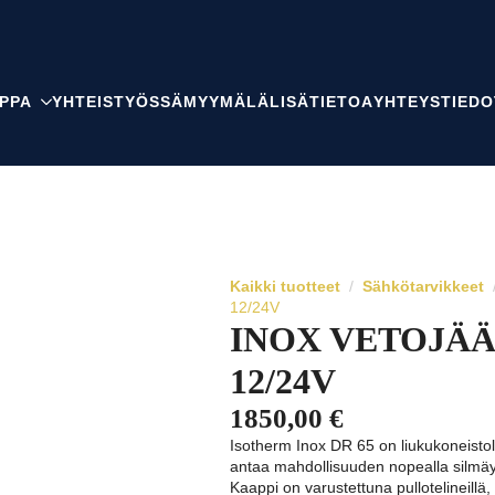
PPA
YHTEISTYÖSSÄ
MYYMÄLÄ
LISÄTIETOA
YHTEYSTIEDO
Kaikki tuotteet
Sähkötarvikkeet
12/24V
INOX VETOJÄÄ
12/24V
1850,00
€
Isotherm Inox DR 65 on liukukoneistol
antaa mahdollisuuden nopealla silmäyk
Kaappi on varustettuna pullotelineillä, 