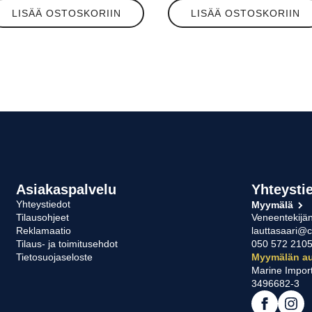
LISÄÄ OSTOSKORIIN
LISÄÄ OSTOSKORIIN
Asiakaspalvelu
Yhteysti
Yhteystiedot
Myymälä
Tilausohjeet
Veneentekijän
Reklamaatio
lauttasaari@c
Tilaus- ja toimitusehdot
050 572 210
Tietosuojaseloste
Myymälän au
Marine Impor
3496682-3