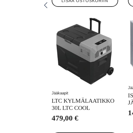
LISÄÄ OSTOSKORIIN
Jä
Jääkaapit
I
LTC KYLMÄLAATIKKO
J
30L LTC COOL
1
479,00
€