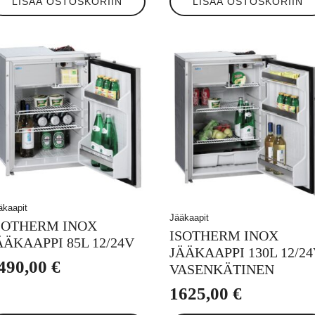
LISÄÄ OSTOSKORIIN
LISÄÄ OSTOSKORIIN
äkaapit
Jääkaapit
SOTHERM INOX
ISOTHERM INOX
ÄÄKAAPPI 85L 12/24V
JÄÄKAAPPI 130L 12/24
490,00
€
VASENKÄTINEN
1625,00
€