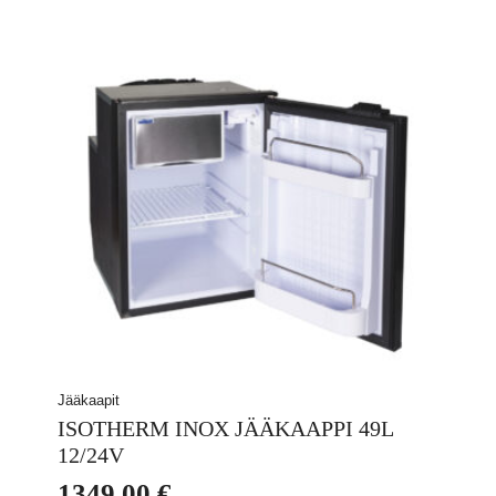
Jääkaapit
ISOTHERM INOX JÄÄKAAPPI 49L
12/24V
1349,00
€