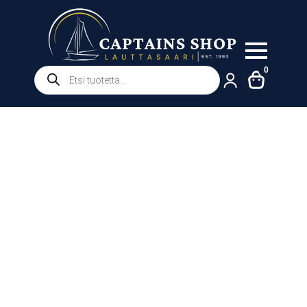
Products
0
search