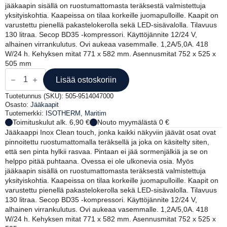
jääkaapin sisällä on ruostumattomasta teräksestä valmistettuja
yksityiskohtia. Kaapeissa on tilaa korkeille juomapulloille. Kaapit on
varustettu pienellä pakastelokerolla sekä LED-sisävalolla. Tilavuus
130 litraa. Secop BD35 -kompressori. Käyttöjännite 12/24 V,
alhainen virrankulutus. Ovi aukeaa vasemmalle. 1,2A/5,0A. 418
W/24 h. Kehyksen mitat 771 x 582 mm. Asennusmitat 752 x 525 x
505 mm
ISOTHERM
INOX
Lisää ostoskoriin
JÄÄKAAPPI
130L
Tuotetunnus (SKU):
505-9514047000
12/24V,
Osasto:
Jääkaapit
VASENKÄTINEN
Tuotemerkki:
ISOTHERM
,
Maritim
määrä
Toimituskulut alk. 6,90 €
Nouto myymälästä 0 €
Jääkaappi Inox Clean touch, jonka kaikki näkyviin jäävät osat ovat
pinnoitettu ruostumattomalla teräksellä ja joka on käsitelty siten,
että sen pinta hylkii rasvaa. Pintaan ei jää sormenjälkiä ja se on
helppo pitää puhtaana. Ovessa ei ole ulkonevia osia. Myös
jääkaapin sisällä on ruostumattomasta teräksestä valmistettuja
yksityiskohtia. Kaapeissa on tilaa korkeille juomapulloille. Kaapit on
varustettu pienellä pakastelokerolla sekä LED-sisävalolla. Tilavuus
130 litraa. Secop BD35 -kompressori. Käyttöjännite 12/24 V,
alhainen virrankulutus. Ovi aukeaa vasemmalle. 1,2A/5,0A. 418
W/24 h. Kehyksen mitat 771 x 582 mm. Asennusmitat 752 x 525 x