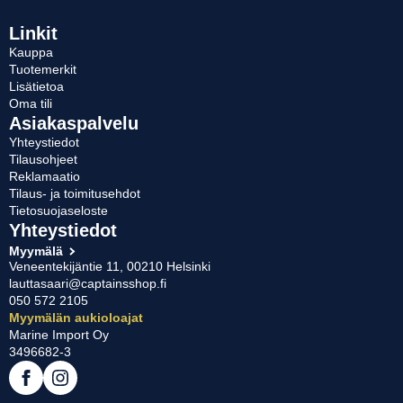
Linkit
Kauppa
Tuotemerkit
Lisätietoa
Oma tili
Asiakaspalvelu
Yhteystiedot
Tilausohjeet
Reklamaatio
Tilaus- ja toimitusehdot
Tietosuojaseloste
Yhteystiedot
Myymälä
Veneentekijäntie 11, 00210 Helsinki
lauttasaari@captainsshop.fi
050 572 2105
Myymälän aukioloajat
Marine Import Oy
3496682-3