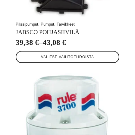
Pilssipumput, Pumput, Tarvikkeet
JABSCO POHJASIIVILÄ
39,38
€
–
43,08
€
Hintaluokka:
Tällä
39,38 €
VALITSE VAIHTOEHDOISTA
tuotteella
-
on
useampi
43,08 €
muunnelma.
Voit
tehdä
valinnat
tuotteen
sivulla.