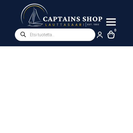
Products
0
search