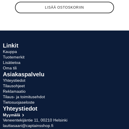
LISÄÄ OSTOSKORIIN
Linkit
Kauppa
Tuotemerkit
Lisätietoa
Oma tili
Asiakaspalvelu
Yhteystiedot
Tilausohjeet
Reklamaatio
Tilaus- ja toimitusehdot
Tietosuojaseloste
Yhteystiedot
Myymälä
Veneentekijäntie 11, 00210 Helsinki
lauttasaari@captainsshop.fi