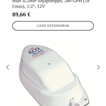
Rule IL280P linjapumppu, 280 GPH (18
l/min), 1/2″, 12V
89,66
€
LISÄÄ OSTOSKORIIN