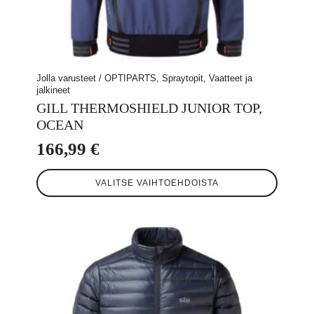
Jolla varusteet / OPTIPARTS, Spraytopit, Vaatteet ja
jalkineet
GILL THERMOSHIELD JUNIOR TOP,
OCEAN
166,99
€
Tällä
VALITSE VAIHTOEHDOISTA
tuotteella
on
useampi
muunnelma.
Voit
tehdä
valinnat
tuotteen
sivulla.