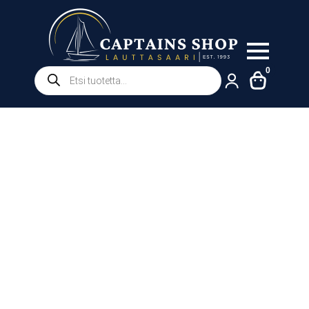
Products
0
search