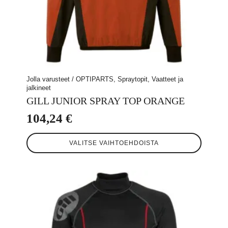
Jolla varusteet / OPTIPARTS, Spraytopit, Vaatteet ja
jalkineet
GILL JUNIOR SPRAY TOP ORANGE
104,24
€
Tällä
VALITSE VAIHTOEHDOISTA
tuotteella
on
useampi
muunnelma.
Voit
tehdä
valinnat
tuotteen
sivulla.