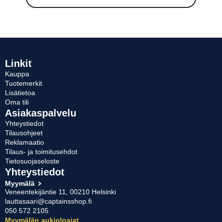
tuotteella
oli:
on:
on
useampi
200,40 €.
99,00 €.
muunnelma.
Voit
tehdä
valinnat
Linkit
tuotteen
Kauppa
sivulla.
Tuotemerkit
Lisätietoa
Oma tili
Asiakaspalvelu
Yhteystiedot
Tilausohjeet
Reklamaatio
Tilaus- ja toimitusehdot
Tietosuojaseloste
Yhteystiedot
Myymälä
Veneentekijäntie 11, 00210 Helsinki
lauttasaari@captainsshop.fi
050 572 2105
Myymälän aukioloajat