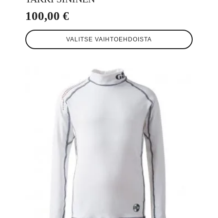
100,00
€
Tällä
VALITSE VAIHTOEHDOISTA
tuotteella
on
useampi
muunnelma.
Voit
tehdä
valinnat
tuotteen
sivulla.