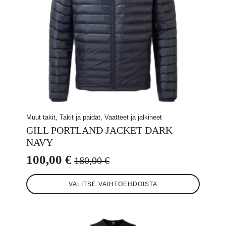
Muut takit, Takit ja paidat, Vaatteet ja jalkineet
GILL PORTLAND JACKET DARK
NAVY
100,00
€
180,00
€
Alkuperäinen
Nykyinen
Tällä
hinta
hinta
VALITSE VAIHTOEHDOISTA
tuotteella
oli:
on:
on
useampi
180,00 €.
100,00 €.
muunnelma.
Voit