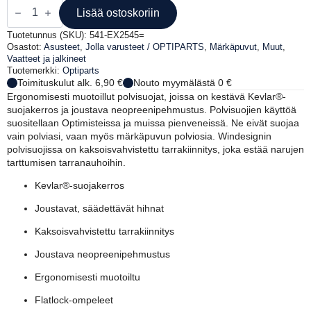
KEVLAR
KNEEPADS
Lisää ostoskoriin
määrä
Tuotetunnus (SKU):
541-EX2545=
Osastot:
Asusteet
,
Jolla varusteet / OPTIPARTS
,
Märkäpuvut
,
Muut
,
Vaatteet ja jalkineet
Tuotemerkki:
Optiparts
Toimituskulut alk. 6,90 €
Nouto myymälästä 0 €
Ergonomisesti muotoillut polvisuojat, joissa on kestävä Kevlar®-
suojakerros ja joustava neopreenipehmustus. Polvisuojien käyttöä
suositellaan Optimisteissa ja muissa pienveneissä. Ne eivät suojaa
vain polviasi, vaan myös märkäpuvun polviosia. Windesignin
polvisuojissa on kaksoisvahvistettu tarrakiinnitys, joka estää narujen
tarttumisen tarranauhoihin.
Kevlar®-suojakerros
Joustavat, säädettävät hihnat
Kaksoisvahvistettu tarrakiinnitys
Joustava neopreenipehmustus
Ergonomisesti muotoiltu
Flatlock-ompeleet