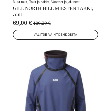
Muut takit, Takit ja paidat, Vaatteet ja jalkineet
GILL NORTH HILL MIESTEN TAKKI,
ASH
69,00
€
100,20
€
Alkuperäinen
Nykyinen
Tällä
hinta
hinta
VALITSE VAIHTOEHDOISTA
tuotteella
oli:
on:
on
useampi
100,20 €.
69,00 €.
muunnelma.
Voit
tehdä
valinnat
tuotteen
sivulla.