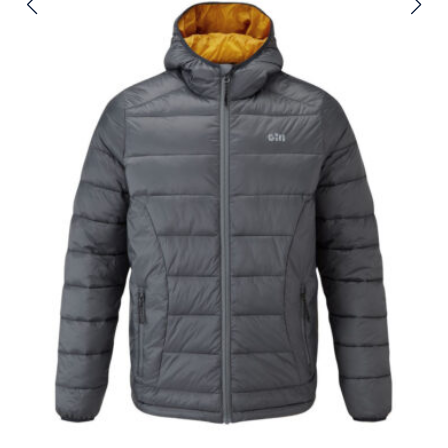
muunnelma.
Voit
tehdä
valinnat
tuotteen
sivulla.