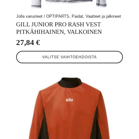
Jolla varusteet / OPTIPARTS, Paidat, Vaatteet ja jalkineet
GILL JUNIOR PRO RASH VEST
PITKÄHIHAINEN, VALKOINEN
27,84
€
Tällä
VALITSE VAIHTOEHDOISTA
tuotteella
on
useampi
muunnelma.
Voit
tehdä
valinnat
tuotteen
sivulla.