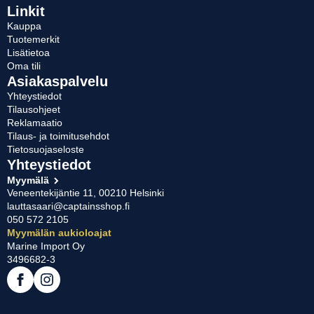
Linkit
Kauppa
Tuotemerkit
Lisätietoa
Oma tili
Asiakaspalvelu
Yhteystiedot
Tilausohjeet
Reklamaatio
Tilaus- ja toimitusehdot
Tietosuojaseloste
Yhteystiedot
Myymälä
Veneentekijäntie 11, 00210 Helsinki
lauttasaari@captainsshop.fi
050 572 2105
Myymälän aukioloajat
Marine Import Oy
3496682-3