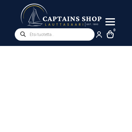
Products
0
search