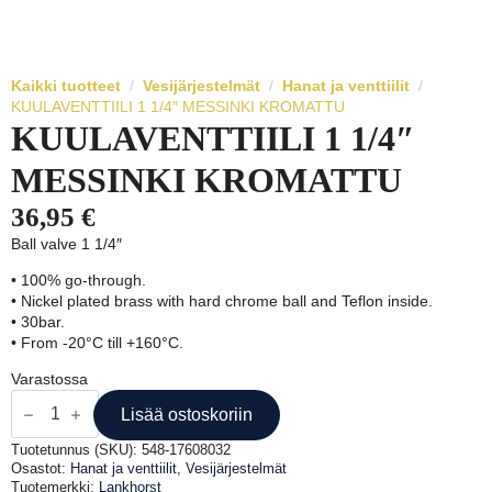
Kaikki tuotteet
Vesijärjestelmät
Hanat ja venttiilit
KUULAVENTTIILI 1 1/4″ MESSINKI KROMATTU
KUULAVENTTIILI 1 1/4″
MESSINKI KROMATTU
36,95
€
Ball valve 1 1/4″
• 100% go-through.
• Nickel plated brass with hard chrome ball and Teflon inside.
• 30bar.
• From -20°C till +160°C.
Varastossa
KUULAVENTTIILI
1
Lisää ostoskoriin
1/4"
MESSINKI
Tuotetunnus (SKU):
548-17608032
KROMATTU
Osastot:
Hanat ja venttiilit
,
Vesijärjestelmät
määrä
Tuotemerkki:
Lankhorst