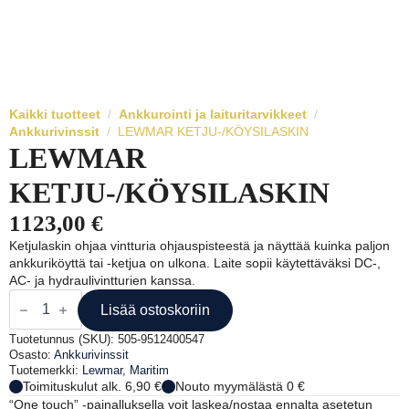
Kaikki tuotteet
Ankkurointi ja laituritarvikkeet
Ankkurivinssit
LEWMAR KETJU-/KÖYSILASKIN
LEWMAR
KETJU-/KÖYSILASKIN
1123,00
€
Ketjulaskin ohjaa vintturia ohjauspisteestä ja näyttää kuinka paljon
ankkuriköyttä tai -ketjua on ulkona. Laite sopii käytettäväksi DC-,
AC- ja hydraulivintturien kanssa.
LEWMAR
KETJU-/KÖYSILASKIN
Lisää ostoskoriin
määrä
Tuotetunnus (SKU):
505-9512400547
Osasto:
Ankkurivinssit
Tuotemerkki:
Lewmar
,
Maritim
Toimituskulut alk. 6,90 €
Nouto myymälästä 0 €
“One touch” -painalluksella voit laskea/nostaa ennalta asetetun