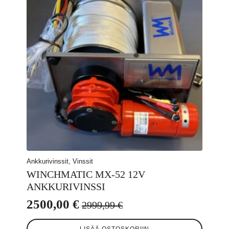
Ankkurivinssit, Vinssit
WINCHMATIC MX-52 12V
ANKKURIVINSSI
2500,00
€
2999,99
€
Alkuperäinen
Nykyinen
hinta
hinta