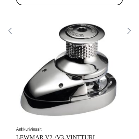
Ankkurivinssit
LEWMAR V2-/V3-VINTTURI