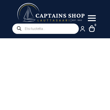
Products
0
search