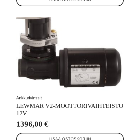
LISÄÄ OSTOSKORIIN
oli:
on:
2999,99 €.
2500,00 €.
Ankkurivinssit
LEWMAR V2-MOOTTORIVAIHTEISTO
12V
1396,00
€
LISÄÄ OSTOSKORIIN