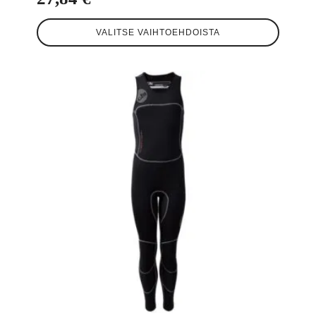
Tällä
VALITSE VAIHTOEHDOISTA
tuotteella
on
useampi
muunnelma.
Voit
tehdä
valinnat
tuotteen
sivulla.