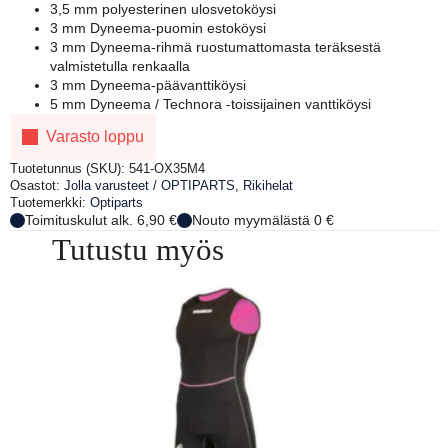
3,5 mm polyesterinen ulosvetoköysi
3 mm Dyneema-puomin estoköysi
3 mm Dyneema-rihmä ruostumattomasta teräksestä
valmistetulla renkaalla
3 mm Dyneema-päävanttiköysi
5 mm Dyneema / Technora -toissijainen vanttiköysi
Varasto loppu
Tuotetunnus (SKU):
541-OX35M4
Osastot:
Jolla varusteet / OPTIPARTS
,
Rikihelat
Tuotemerkki:
Optiparts
Toimituskulut alk. 6,90 €
Nouto myymälästä 0 €
Tutustu myös