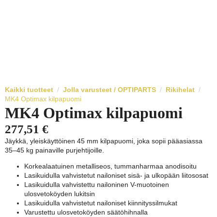
Kaikki tuotteet
Jolla varusteet / OPTIPARTS
Rikihelat
MK4 Optimax kilpapuomi
MK4 Optimax kilpapuomi
277,51
€
Jäykkä, yleiskäyttöinen 45 mm kilpapuomi, joka sopii pääasiassa
35–45 kg painaville purjehtijoille.
Korkealaatuinen metalliseos, tummanharmaa anodisoitu
Lasikuidulla vahvistetut nailoniset sisä- ja ulkopään liitososat
Lasikuidulla vahvistettu nailoninen V-muotoinen
ulosvetoköyden lukitsin
Lasikuidulla vahvistetut nailoniset kiinnityssilmukat
Varustettu ulosvetoköyden säätöhihnalla