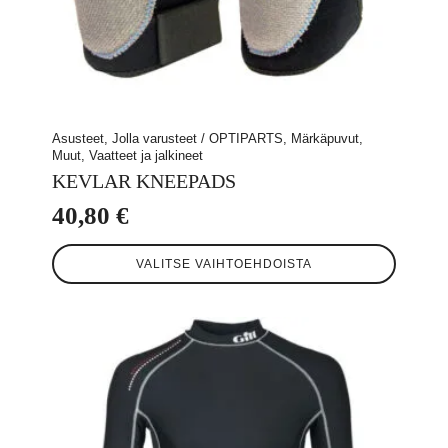
Asusteet, Jolla varusteet / OPTIPARTS, Märkäpuvut,
Muut, Vaatteet ja jalkineet
KEVLAR KNEEPADS
40,80
€
Tällä
VALITSE VAIHTOEHDOISTA
tuotteella
on
useampi
muunnelma.
Voit
tehdä
valinnat
tuotteen
sivulla.