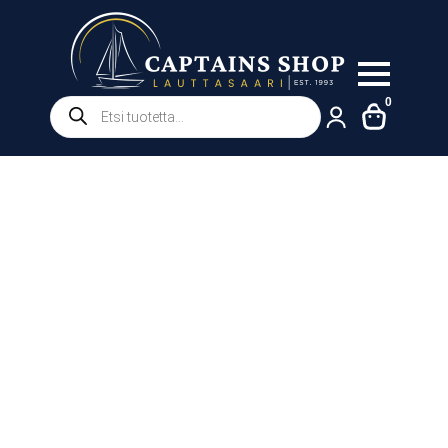
Products
0
search