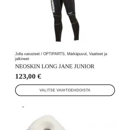
Jolla varusteet / OPTIPARTS, Märkäpuvut, Vaatteet ja
jalkineet
NEOSKIN LONG JANE JUNIOR
123,00
€
Tällä
VALITSE VAIHTOEHDOISTA
tuotteella
on
useampi
muunnelma.
Voit
tehdä
valinnat