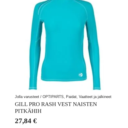
Voit
tehdä
valinnat
tuotteen
sivulla.
Jolla varusteet / OPTIPARTS, Paidat, Vaatteet ja jalkineet
GILL PRO RASH VEST NAISTEN
PITKÄHIH
27,84
€