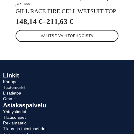
jalkineet
GILL RACE FIRE CELL WETSUIT TOP
148,14
€
–
211,63
€
Hintaluokka:
Tällä
148,14 €
VALITSE VAIHTOEHDOISTA
tuotteella
-
on
useampi
211,63 €
muunnelma.
Voit
tehdä
valinnat
Linkit
tuotteen
Kauppa
sivulla.
Tuotemerkit
Lisätietoa
Oma tili
Asiakaspalvelu
Yhteystiedot
Tilausohjeet
Reklamaatio
Tilaus- ja toimitusehdot