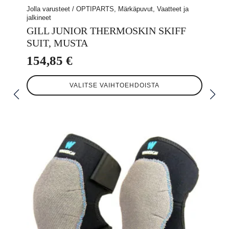
Jolla varusteet / OPTIPARTS, Märkäpuvut, Vaatteet ja
jalkineet
GILL JUNIOR THERMOSKIN SKIFF
SUIT, MUSTA
154,85
€
Tällä
VALITSE VAIHTOEHDOISTA
tuotteella
on
useampi
muunnelma.
Voit
tehdä
valinnat
tuotteen
sivulla.