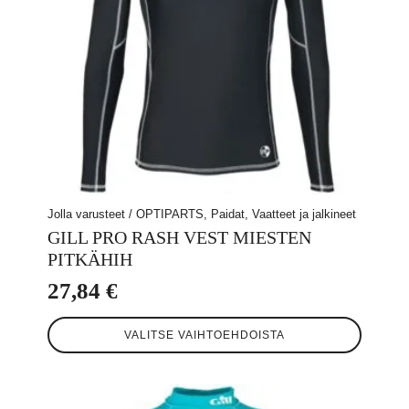
Jolla varusteet / OPTIPARTS, Paidat, Vaatteet ja jalkineet
GILL PRO RASH VEST MIESTEN
PITKÄHIH
27,84
€
Tällä
VALITSE VAIHTOEHDOISTA
tuotteella
on
useampi
muunnelma.