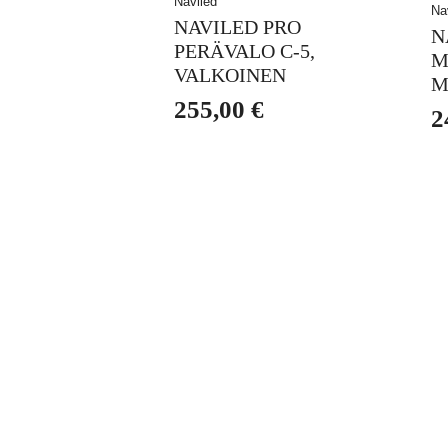
Naviled
Na
NAVILED PRO
N
PERÄVALO C-5,
M
VALKOINEN
M
255,00
€
2