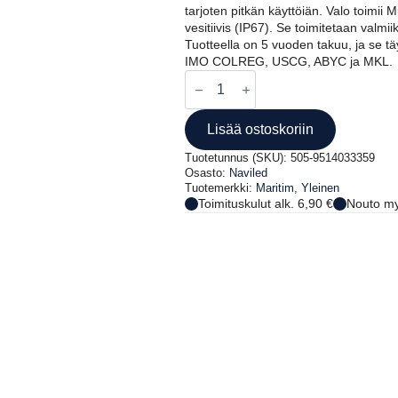
tarjoten pitkän käyttöiän. Valo toimii M
vesitiivis (IP67). Se toimitetaan valmii
Tuotteella on 5 vuoden takuu, ja se t
IMO COLREG, USCG, ABYC ja MKL.
NAVILED
PRO
KULKUVALO,
VIHREÄ,
Lisää ostoskoriin
8M
KAAPELI
Tuotetunnus (SKU):
505-9514033359
määrä
Osasto:
Naviled
Tuotemerkki:
Maritim
,
Yleinen
Toimituskulut alk. 6,90 €
Nouto my