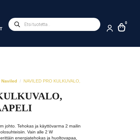
Products
0
search
T
Naviled
NAVILED PRO KULKUVALO,
KULKUVALO,
AAPELI
 m johto. Tehokas ja käyttövarma 2 mailin
olosuhteisiin. Vain alle 2 W
 erittäin energiatehokas ja huoltovapaa,