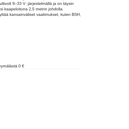
ultivolt 9–33 V -järjestelmällä ja on täysin
ksi kaapeloituna 2,5 metrin johdolla.
äyttää kansainväliset vaatimukset, kuten BSH,
ymälästä 0 €