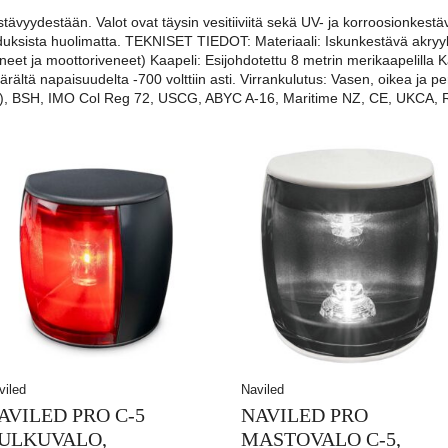
yydestään. Valot ovat täysin vesitiiviitä sekä UV- ja korroosionkestävi
hduksista huolimatta. TEKNISET TIEDOT: Materiaali: Iskunkestävä akryyli
eet ja moottoriveneet) Kaapeli: Esijohdotettu 8 metrin merikaapelilla 
 väärältä napaisuudelta -700 volttiin asti. Virrankulutus: Vasen, oikea ja
D), BSH, IMO Col Reg 72, USCG, ABYC A-16, Maritime NZ, CE, UKCA, 
viled
Naviled
AVILED PRO C-5
NAVILED PRO
ULKUVALO,
MASTOVALO C-5,