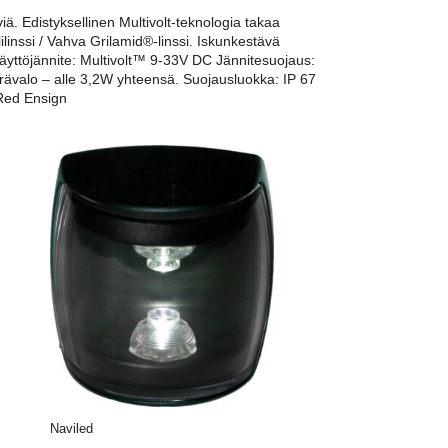
ä. Edistyksellinen Multivolt-teknologia takaa
linssi / Vahva Grilamid®-linssi. Iskunkestävä
Käyttöjännite: Multivolt™ 9-33V DC Jännitesuojaus:
 perävalo – alle 3,2W yhteensä. Suojausluokka: IP 67
Red Ensign
Naviled