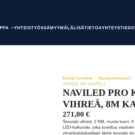
PPA
YHTEISTYÖSSÄ
MYYMÄLÄ
LISÄTIETOA
YHTEYSTIEDO
Kaikki tuotteet
Navigointivalot
VIHREÄ, 8M KAAPELI
NAVILED PRO 
VIHREÄ, 8M K
271,00
€
Sivuvalo vihreä, 2 NM, musta kuori, 8
LED-kulkuvalo, joka soveltuu vaativiin 
virrankulutuksellaan tämä sivuvalo on