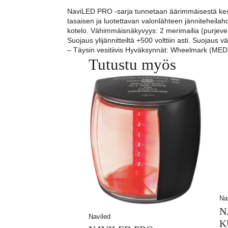
NaviLED PRO -sarja tunnetaan äärimmäisestä kestäv
tasaisen ja luotettavan valonlähteen jänniteheila
kotelo. Vähimmäisnäkyvyys: 2 merimailia (purjeven
Suojaus ylijännitteiltä +500 volttiin asti. Suojaus
– Täysin vesitiivis Hyväksynnät: Wheelmark (ME
Tutustu myös
Na
N
Naviled
K