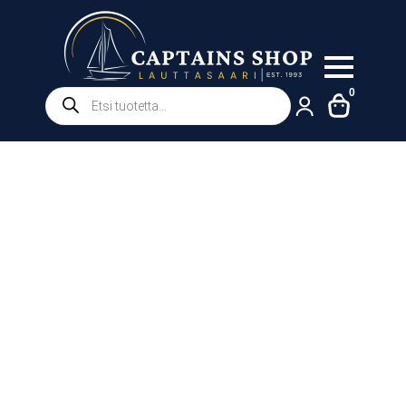
Products
0
search