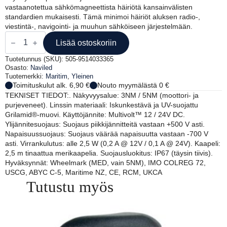
vastaanotettua sähkömagneettista häiriötä kansainvälisten
standardien mukaisesti. Tämä minimoi häiriöt aluksen radio-,
viestintä-, navigointi- ja muuhun sähköiseen järjestelmään.
NAVILED
PRO
Lisää ostoskoriin
MASTOVALO
C-
Tuotetunnus (SKU):
505-9514033365
5,
Osasto:
Naviled
VALKOINEN
Tuotemerkki:
Maritim
,
Yleinen
määrä
Toimituskulut alk. 6,90 €
Nouto myymälästä 0 €
TEKNISET TIEDOT:. Näkyvyysalue: 3NM / 5NM (moottori- ja
purjeveneet). Linssin materiaali: Iskunkestävä ja UV-suojattu
Grilamid®-muovi. Käyttöjännite: Multivolt™ 12 / 24V DC.
Ylijännitesuojaus: Suojaus piikkijännitteitä vastaan +500 V asti.
Napaisuussuojaus: Suojaus väärää napaisuutta vastaan -700 V
asti. Virrankulutus: alle 2,5 W (0,2 A @ 12V / 0,1 A @ 24V). Kaapeli:
2,5 m tinaattua merikaapelia. Suojausluokitus: IP67 (täysin tiivis).
Hyväksynnät: Wheelmark (MED, vain 5NM), IMO COLREG 72,
USCG, ABYC C-5, Maritime NZ, CE, RCM, UKCA
Tutustu myös