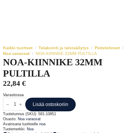
Kaikki tuotteet
Telakointi ja talvisäilytys
Peitetelineet
Noa varaosat
NOA-KIINNIKE 32MM PULTILLA
NOA-KIINNIKE 32MM
PULTILLA
22,84
€
Varastossa
NOA-
KIINNIKE
Lisää ostoskoriin
32MM
PULTILLA
Tuotetunnus (SKU):
581-10851
määrä
Osasto:
Noa varaosat
Avainsana tuotteelle
noa
Tuotemerkki:
Noa