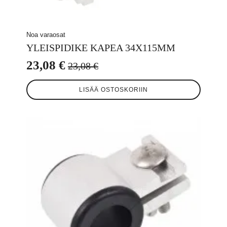
Noa varaosat
YLEISPIDIKE KAPEA 34X115MM
23,08
€
23,08
€
Alkuperäinen
Nykyinen
hinta
hinta
LISÄÄ OSTOSKORIIN
oli:
on:
23,08 €.
23,08 €.