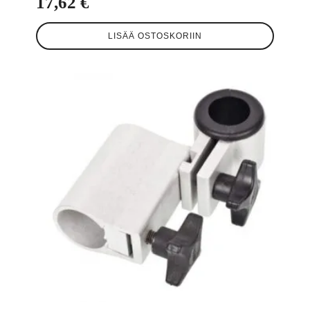
17,62
€
LISÄÄ OSTOSKORIIN