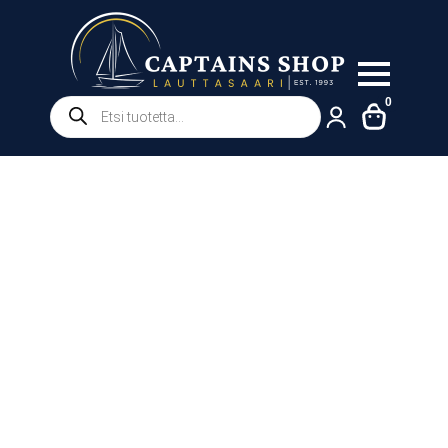
Products
0
search