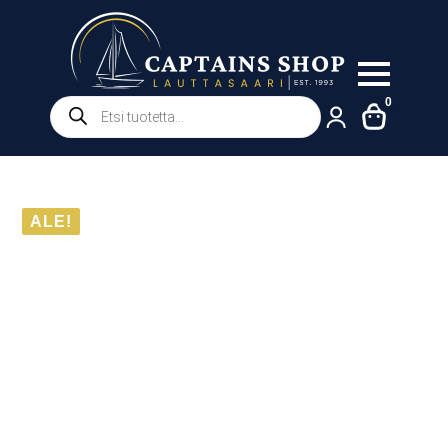
Products
0
search
ALE!