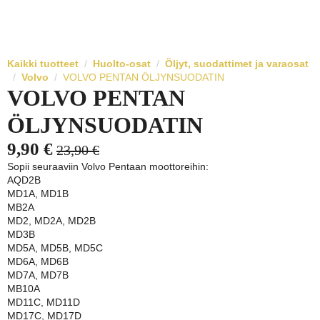
Kaikki tuotteet
Huolto-osat
Öljyt, suodattimet ja varaosat
Volvo
VOLVO PENTAN ÖLJYNSUODATIN
VOLVO PENTAN
ÖLJYNSUODATIN
9,90
€
23,90
€
Alkuperäinen
Nykyinen
Sopii seuraaviin Volvo Pentaan moottoreihin:
hinta
hinta
AQD2B
MD1A, MD1B
oli:
on:
MB2A
23,90 €.
9,90 €.
MD2, MD2A, MD2B
MD3B
MD5A, MD5B, MD5C
MD6A, MD6B
MD7A, MD7B
MB10A
MD11C, MD11D
MD17C, MD17D