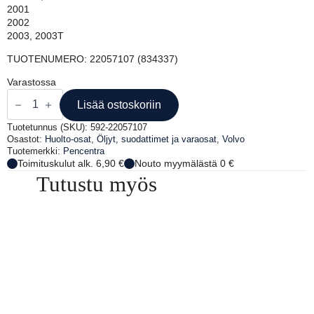
2001
2002
2003, 2003T
TUOTENUMERO: 22057107 (834337)
Varastossa
VOLVO
PENTAN
Lisää ostoskoriin
ÖLJYNSUODATIN
määrä
Tuotetunnus (SKU):
592-22057107
Osastot:
Huolto-osat
,
Öljyt, suodattimet ja varaosat
,
Volvo
Tuotemerkki:
Pencentra
Toimituskulut alk. 6,90 €
Nouto myymälästä 0 €
Tutustu myös