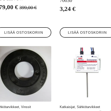
70030
79,00
€
399,00
€
3,24
€
lkuperäinen
ykyinen
inta
inta
i:
n:
99,00 €.
79,00 €.
LISÄÄ OSTOSKORIIN
LISÄÄ OSTOSKORIIN
hkötarvikkeet, Vinssit
Katkaisijat, Sähkötarvikkeet