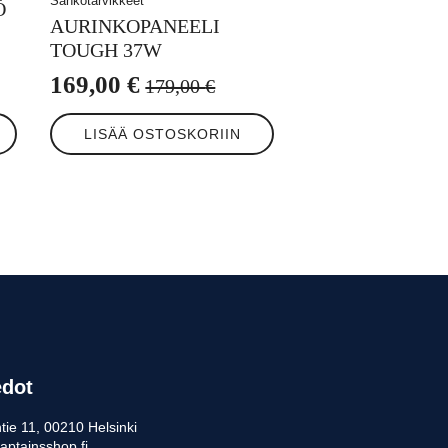
Sähkötarvikkeet
Ö
AURINKOPANEELI
TOUGH 37W
169,00
€
179,00
€
Alkuperäinen
Nykyinen
hinta
hinta
LISÄÄ OSTOSKORIIN
oli:
on:
179,00 €.
169,00 €.
edot
tie 11, 00210 Helsinki
aptainsshop.fi