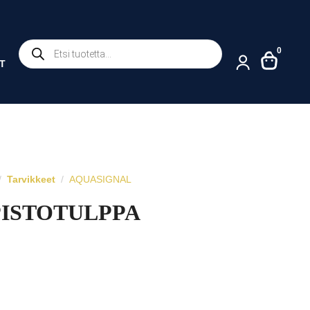
Products
0
search
T
Tarvikkeet
AQUASIGNAL
PISTOTULPPA