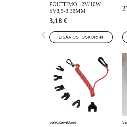
POLTTIMO 12V/10W
2
SV8,5-8 38MM
A
N
h
h
3,18
€
ol
o
3
2
LISÄÄ OSTOSKORIIN
Sähkötarvikkeet
Sä