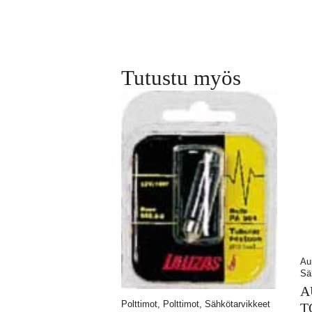
Tutustu myös
Au
Sä
A
Polttimot, Polttimot, Sähkötarvikkeet
T