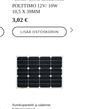
POLTTIMO 12V/ 10W
10,5 X 39MM
3,02
€
LISÄÄ OSTOSKORIIN
Aurinkopaneelit ja säätimet,