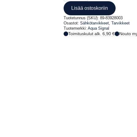
Lisää ostoskoriin
Tuotetunnus (SKU):
89-83928003
Osastot:
Sähkötarvikkeet
,
Tarvikkeet
Tuotemerkki:
Aqua Signal
Toimituskulut alk. 6,90 €
Nouto my