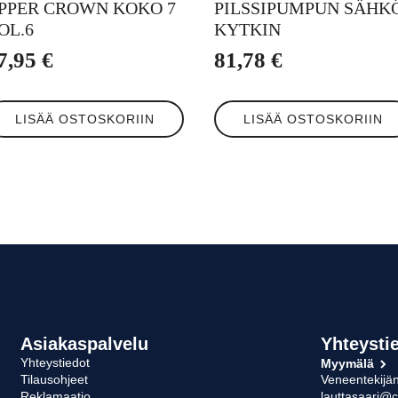
PPER CROWN KOKO 7
PILSSIPUMPUN SÄHK
OL.6
KYTKIN
7,95
€
81,78
€
LISÄÄ OSTOSKORIIN
LISÄÄ OSTOSKORIIN
Asiakaspalvelu
Yhteysti
Yhteystiedot
Myymälä
Tilausohjeet
Veneentekijän
Reklamaatio
lauttasaari@c