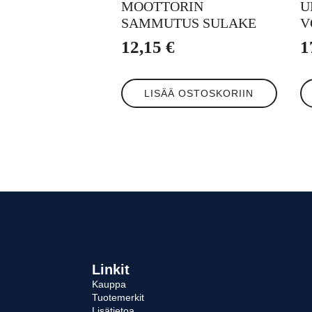
MOOTTORIN
U
SAMMUTUS SULAKE
V
12,15
€
1
LISÄÄ OSTOSKORIIN
Linkit
Kauppa
Tuotemerkit
Lisätietoa