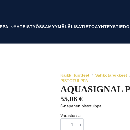
PPA
YHTEISTYÖSSÄ
MYYMÄLÄ
LISÄTIETOA
YHTEYSTIEDO
Kaikki tuotteet
Sähkötarvikkeet
PISTOTULPPA
AQUASIGNAL 
55,06
€
5-napanen pistotulppa
Varastossa
AQUASIGNAL
PISTOTULPPA
määrä