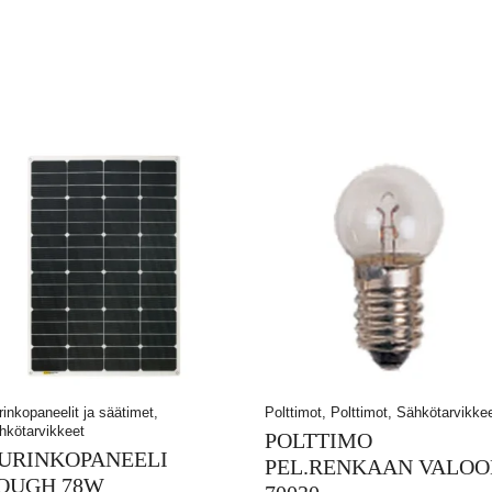
rinkopaneelit ja säätimet,
Polttimot, Polttimot, Sähkötarvikke
hkötarvikkeet
POLTTIMO
URINKOPANEELI
PEL.RENKAAN VALOO
OUGH 78W