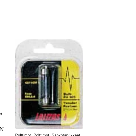
et
N
Polttimot, Polttimot, Sähkötarvikkeet