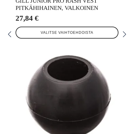
GILL JUNIOR PRO RASH VEST
PITKÄHIHAINEN, VALKOINEN
27,84
€
Tällä
VALITSE VAIHTOEHDOISTA
tuotteella
on
useampi
muunnelma.
Voit
tehdä
valinnat
tuotteen
sivulla.