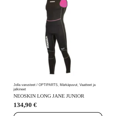
tehdä
valinnat
tuotteen
sivulla.
Jolla varusteet / OPTIPARTS, Märkäpuvut, Vaatteet ja
jalkineet
NEOSKIN LONG JANE JUNIOR
134,90
€
Tällä