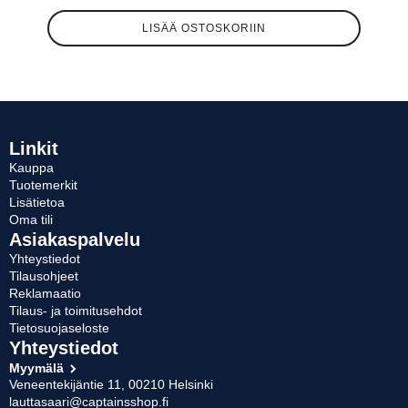
LISÄÄ OSTOSKORIIN
Linkit
Kauppa
Tuotemerkit
Lisätietoa
Oma tili
Asiakaspalvelu
Yhteystiedot
Tilausohjeet
Reklamaatio
Tilaus- ja toimitusehdot
Tietosuojaseloste
Yhteystiedot
Myymälä
Veneentekijäntie 11, 00210 Helsinki
lauttasaari@captainsshop.fi