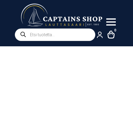
Products
0
search