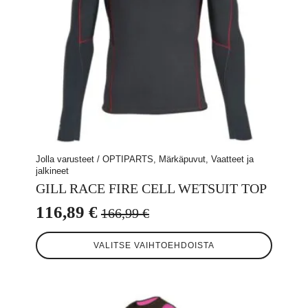
Jolla varusteet / OPTIPARTS, Märkäpuvut, Vaatteet ja
jalkineet
GILL RACE FIRE CELL WETSUIT TOP
116,89
€
166,99
€
Alkuperäinen
Nykyinen
Tällä
hinta
hinta
VALITSE VAIHTOEHDOISTA
tuotteella
oli:
on:
on
useampi
166,99 €.
116,89 €.
muunnelma.
Voit