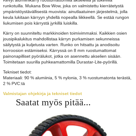
runkotuilla. Mukana Bow Wow, joka on valmistettu kierrätetystä
ympäristöystävällisestä muovista: ainutlaatuinen järjestelmä, jolla
keula lukitaan kärryyn yhdellä nopealla liikkeellä. Se estää rungon
liukumisen pois kärrystä jyrkillä luiskilla.
Kärry on suunniteltu markkinoiden toimivimmaksi. Kaikkien osien
jousipikalukitus mahdollistaa kärryn purkamisen sekunneissa
säilytystä ja kuljetusta varten. Runko on hitsattu ja anodisoitu
korroosion estämiseksi. Kärryssä on 8 mm ruostumattomat
painonapilliset pyörälukot, jotka on asennettu akselien sisään.
Toimitetaan suurilla puhkeamattomilla Durastar-Lite-pyörillä.
Tekniset tiedot:
Materiaali: 90 % alumiinia, 5 % nylonia, 3 % ruostumatonta terästä,
2 % PVC:tä
Valmistajan ohjekirja ja tekniset tiedot
Saatat myös pitää...