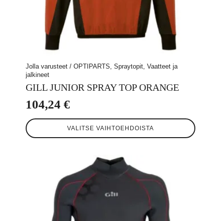
Jolla varusteet / OPTIPARTS, Spraytopit, Vaatteet ja
jalkineet
GILL JUNIOR SPRAY TOP ORANGE
104,24
€
Tällä
VALITSE VAIHTOEHDOISTA
tuotteella
on
useampi
muunnelma.
Voit
tehdä
valinnat
tuotteen
sivulla.