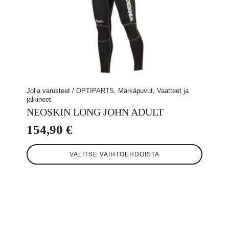
Jolla varusteet / OPTIPARTS, Märkäpuvut, Vaatteet ja
jalkineet
NEOSKIN LONG JOHN ADULT
154,90
€
Tällä
VALITSE VAIHTOEHDOISTA
tuotteella
on
useampi
muunnelma.
Voit
tehdä
valinnat
tuotteen