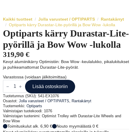
Kaikki tuotteet
Jolla varusteet / OPTIPARTS
Rantakärryt
Optiparts kärry Durastar-Lite-pyörillä ja Bow Wow -lukolla
Optiparts kärry Durastar-Lite-
pyörillä ja Bow Wow -lukolla
319,90
€
Kevyt alumiinikärry Optimistiin: Bow Wow -keulalukko, pikalukitukset
ja puhkeamattomat Durastar-Lite-pyörät.
Varastossa (voidaan jälkitoimittaa)
Optiparts
kärry
Lisää ostoskoriin
Durastar-
Lite-
Tuotetunnus (SKU):
541-EX1076
pyörillä
Osastot:
Jolla varusteet / OPTIPARTS
,
Rantakärryt
ja
Tuotemerkki:
Optiparts
Bow
Valmistajan tuotekoodi: 1076
Wow
Valmistajan tuotenimi: Optimist Trolley with Durastar-Lite Wheels and
-
Bow Wow
lukolla
Toimituskulut alk. 6,90 €
Nouto myymälästä 0 €
määrä
Kevyt alumiinikärry ruostumattomilla akseleilla ja tukevilla