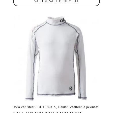
VALITSE VAIHTOEHDOISTA
tuotteella
on
useampi
muunnelma.
Voit
tehdä
valinnat
tuotteen
sivulla.
Jolla varusteet / OPTIPARTS, Paidat, Vaatteet ja jalkineet