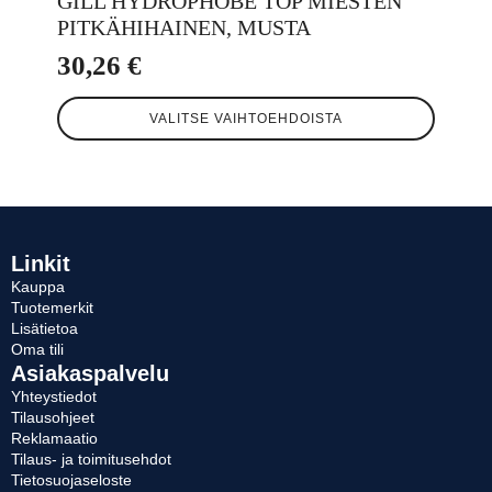
GILL HYDROPHOBE TOP MIESTEN
PITKÄHIHAINEN, MUSTA
30,26
€
Tällä
VALITSE VAIHTOEHDOISTA
tuotteella
on
useampi
muunnelma.
Voit
tehdä
valinnat
Linkit
tuotteen
Kauppa
sivulla.
Tuotemerkit
Lisätietoa
Oma tili
Asiakaspalvelu
Yhteystiedot
Tilausohjeet
Reklamaatio
Tilaus- ja toimitusehdot
Tietosuojaseloste