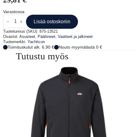
Varastossa
HEIJASTAVA
PIPO
Lisää ostoskoriin
C4S,
L/XL
Tuotetunnus (SKU):
875-13521
määrä
Osastot:
Asusteet
,
Päähineet
,
Vaatteet ja jalkineet
Tuotemerkki:
Yachticon
Toimituskulut alk. 6,90 €
Nouto myymälästä 0 €
Tutustu myös