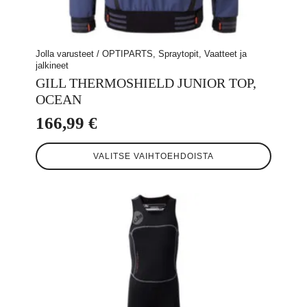
Jolla varusteet / OPTIPARTS, Spraytopit, Vaatteet ja
jalkineet
GILL THERMOSHIELD JUNIOR TOP,
OCEAN
166,99
€
Tällä
VALITSE VAIHTOEHDOISTA
tuotteella
on
useampi
muunnelma.
Voit
tehdä
valinnat
tuotteen
sivulla.