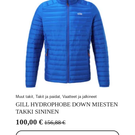
tehdä
valinnat
tuotteen
sivulla.
Muut takit, Takit ja paidat, Vaatteet ja jalkineet
GILL HYDROPHOBE DOWN MIESTEN
TAKKI SININEN
100,00
€
156,88
€
Alkuperäinen
Nykyinen
Tällä
hinta
hinta