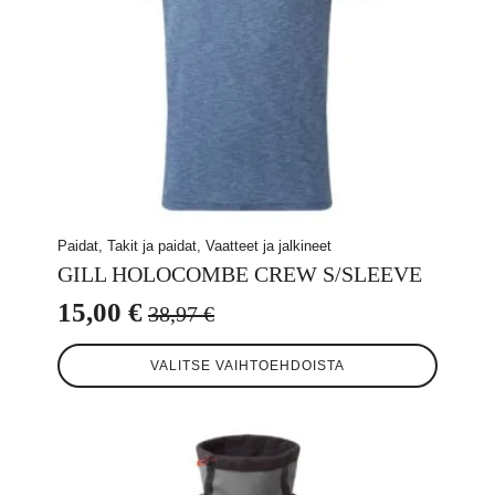
Paidat, Takit ja paidat, Vaatteet ja jalkineet
GILL HOLOCOMBE CREW S/SLEEVE
15,00
€
38,97
€
Alkuperäinen
Nykyinen
Tällä
hinta
hinta
VALITSE VAIHTOEHDOISTA
tuotteella
oli:
on:
on
useampi
38,97 €.
15,00 €.
muunnelma.
Voit
tehdä