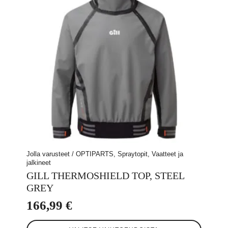
valinnat
tuotteen
sivulla.
Jolla varusteet / OPTIPARTS, Spraytopit, Vaatteet ja
jalkineet
GILL THERMOSHIELD TOP, STEEL
GREY
166,99
€
Tällä