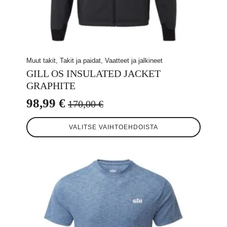
Muut takit, Takit ja paidat, Vaatteet ja jalkineet
GILL OS INSULATED JACKET
GRAPHITE
98,99
€
170,00
€
Alkuperäinen
Nykyinen
Tällä
hinta
hinta
VALITSE VAIHTOEHDOISTA
tuotteella
oli:
on:
on
useampi
170,00 €.
98,99 €.
muunnelma.
Voit
tehdä
valinnat
tuotteen
sivulla.