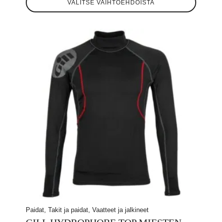
VALITSE VAIHTOEHDOISTA
tuotteella
oli:
on:
on
useampi
156,88 €.
100,00 €.
muunnelma.
Voit
tehdä
valinnat
tuotteen
sivulla.
Paidat, Takit ja paidat, Vaatteet ja jalkineet