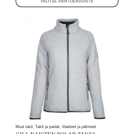
VALITSE VAIHTOEHDOISTA
tuotteella
on
useampi
muunnelma.
Voit
tehdä
valinnat
tuotteen
sivulla.
Muut takit, Takit ja paidat, Vaatteet ja jalkineet