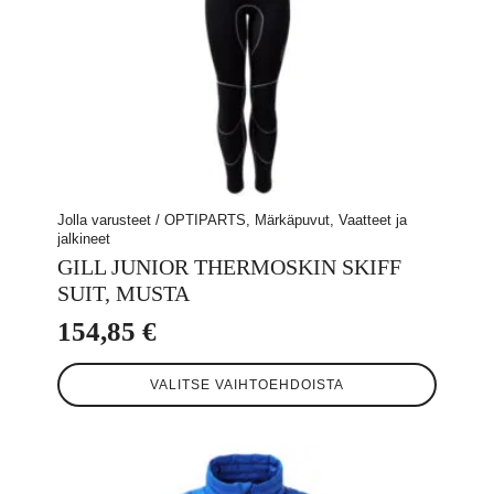
Jolla varusteet / OPTIPARTS, Märkäpuvut, Vaatteet ja
jalkineet
GILL JUNIOR THERMOSKIN SKIFF
SUIT, MUSTA
154,85
€
Tällä
VALITSE VAIHTOEHDOISTA
tuotteella
on
useampi
muunnelma.
Voit