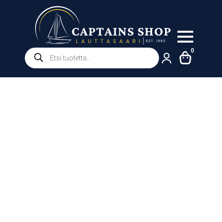
Products
0
search