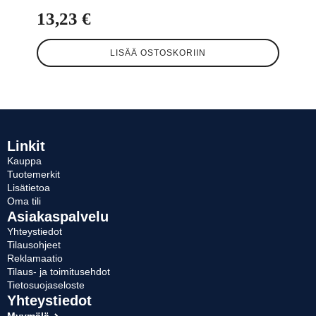
13,23
€
LISÄÄ OSTOSKORIIN
Linkit
Kauppa
Tuotemerkit
Lisätietoa
Oma tili
Asiakaspalvelu
Yhteystiedot
Tilausohjeet
Reklamaatio
Tilaus- ja toimitusehdot
Tietosuojaseloste
Yhteystiedot
Myymälä