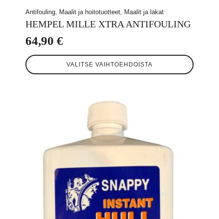
Antifouling, Maalit ja hoitotuotteet, Maalit ja lakat
HEMPEL MILLE XTRA ANTIFOULING
64,90
€
Tällä
VALITSE VAIHTOEHDOISTA
tuotteella
on
useampi
muunnelma.
Voit
tehdä
valinnat
tuotteen
sivulla.