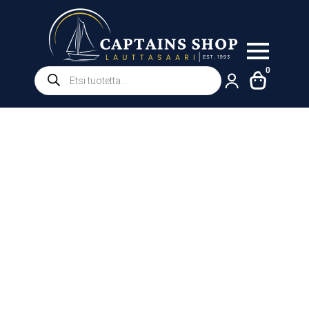
Products
0
search