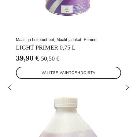
Maalit ja hoitotuotteet, Maalit ja lakat, Primerit
LIGHT PRIMER 0,75 L
39,90
€
50,50
€
Alkuperäinen
Nykyinen
Tällä
hinta
hinta
VALITSE VAIHTOEHDOISTA
tuotteella
oli:
on:
on
useampi
50,50 €.
39,90 €.
muunnelma.
Voit
tehdä
valinnat
tuotteen
sivulla.